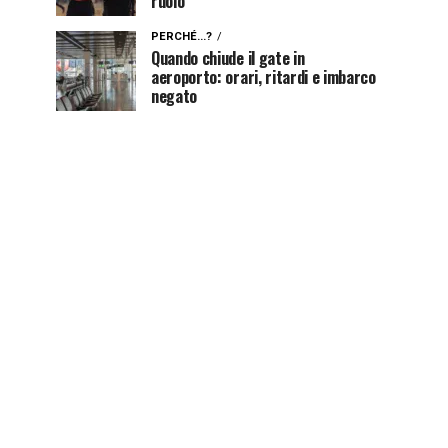
ruolo
PERCHÉ...?
Quando chiude il gate in
aeroporto: orari, ritardi e imbarco
negato