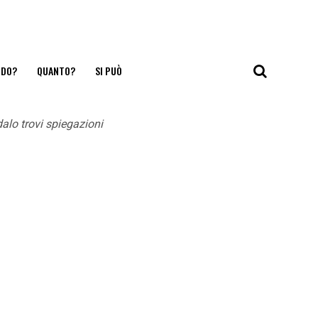
NDO?
QUANTO?
SI PUÒ
alo trovi spiegazioni