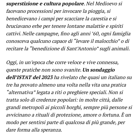
superstizione e cultura popolare
. Nel Medioevo si
facevano processioni per invocare la pioggia, si
benedicevano i campi per scacciare la carestia e si
bruciavano erbe per tenere lontane malattie e spiriti
cattivi. Nelle campagne, fino agli anni ’60, ogni famiglia
conosceva qualcuno capace di “levare il malocchio” o di
recitare la “benedizione di Sant’Antonio” sugli animali.
Oggi, in un’epoca che corre veloce e vive connessa,
queste pratiche non sono svanite.
Un sondaggio
dell’ISTAT del 2023
ha rivelato che quasi un italiano su
tre ha provato almeno una volta nella vita una pratica
“alternativa” legata a riti o preghiere speciali. Non si
tratta solo di credenze popolari: in molte città, dalle
grandi metropoli ai piccoli borghi, sempre più persone si
avvicinano a rituali di protezione, amore o fortuna. È un
modo per sentirsi parte di qualcosa di più grande, per
dare forma alla speranza.