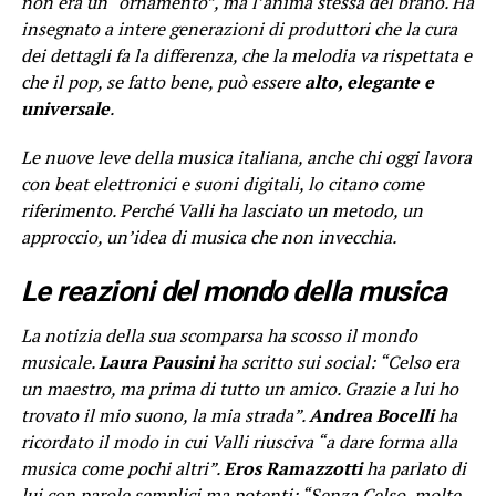
non era un “ornamento”, ma l’anima stessa del brano. Ha
insegnato a intere generazioni di produttori che la cura
dei dettagli fa la differenza, che la melodia va rispettata e
che il pop, se fatto bene, può essere
alto, elegante e
universale
.
Le nuove leve della musica italiana, anche chi oggi lavora
con beat elettronici e suoni digitali, lo citano come
riferimento. Perché Valli ha lasciato un metodo, un
approccio, un’idea di musica che non invecchia.
Le reazioni del mondo della musica
La notizia della sua scomparsa ha scosso il mondo
musicale.
Laura Pausini
ha scritto sui social:
“Celso era
un maestro, ma prima di tutto un amico. Grazie a lui ho
trovato il mio suono, la mia strada”
.
Andrea Bocelli
ha
ricordato il modo in cui Valli riusciva “a dare forma alla
musica come pochi altri”.
Eros Ramazzotti
ha parlato di
lui con
parole semplici
ma potenti:
“Senza Celso, molte