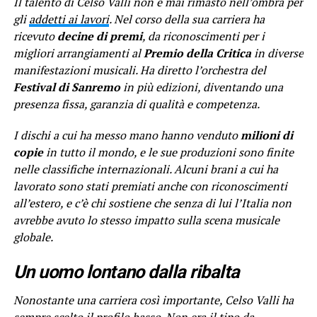
Il talento di Celso Valli non è mai rimasto nell’ombra per
gli
addetti ai lavori
. Nel corso della sua carriera ha
ricevuto
decine di premi
, da riconoscimenti per i
migliori arrangiamenti al
Premio della Critica
in diverse
manifestazioni musicali. Ha diretto l’orchestra del
Festival di Sanremo
in più edizioni, diventando una
presenza fissa, garanzia di qualità e competenza.
I dischi a cui ha messo mano hanno venduto
milioni di
copie
in tutto il mondo, e le sue produzioni sono finite
nelle classifiche internazionali. Alcuni brani a cui ha
lavorato sono stati premiati anche con riconoscimenti
all’estero, e c’è chi sostiene che senza di lui l’Italia non
avrebbe avuto lo stesso impatto sulla scena musicale
globale.
Un uomo lontano dalla ribalta
Nonostante una carriera così importante, Celso Valli ha
sempre scelto il profilo basso. Non era il tipo da