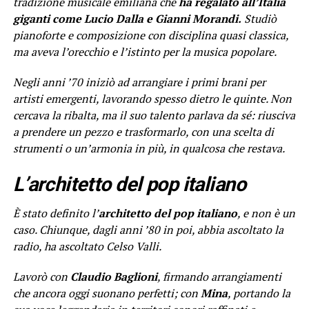
tradizione musicale emiliana che
ha regalato all’Italia
giganti come Lucio Dalla e Gianni Morandi.
Studiò
pianoforte e composizione con disciplina quasi classica,
ma aveva l’orecchio e l’istinto per la musica popolare.
Negli anni ’70 iniziò ad arrangiare i primi brani per
artisti emergenti, lavorando spesso dietro le quinte. Non
cercava la ribalta, ma il suo talento parlava da sé: riusciva
a prendere un pezzo e trasformarlo, con una scelta di
strumenti o un’armonia in più, in qualcosa che restava.
L’architetto del pop italiano
È stato definito l’
architetto del pop italiano
, e non è un
caso. Chiunque, dagli anni ’80 in poi, abbia ascoltato la
radio, ha ascoltato Celso Valli.
Lavorò con
Claudio Baglioni
, firmando arrangiamenti
che ancora oggi suonano perfetti; con
Mina
, portando la