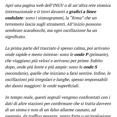
Apri una pagina web dell’INGV o di un’altra rete sismica
internazionale e ti trovi davanti a
grafici a linee
ondulate
: sono i sismogrammi, la “firma” che un
terremoto lascia sugli strumenti. All’inizio possono
sembrare scarabocchi, ma ogni oscillazione ha un
significato.
La prima parte del tracciato è spesso calma, poi arrivano
onde rapide e meno intense: sono le
onde P
(primarie),
che viaggiano più veloci e arrivano per prime. Subito
dopo, onde più lente e più ampie: sono le
onde S
(secondarie), quelle che iniziano a farsi sentire. Infine, le
oscillazioni più irregolari e lunghe, spesso responsabili
dei danni maggiori: le onde superficiali.
In tempo reale, questi segnali vengono confrontati con i
dati di altre stazioni per confermare che si tratta davvero
di un sisma e non di un falso allarme causato, ad
esempio, da traffico pesante, vento forte o un’esplosione