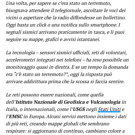
Una volta, per sapere se c’era stato un terremoto,
bisognava attendere il telegiornale, ascoltare le voci dei
vicini o aspettare che la radio diffondesse un bollettino.
Oggi basta un click o una notifica sullo smartphone. I
segnali sismici arrivano praticamente in tasca, e li puoi
seguire su mappe, grafici e avvisi istantanei.
La tecnologia – sensori sismici ufficiali, reti di volontari,
accelerometri integrati nei telefoni – ha reso possibile un
monitoraggio quasi in diretta. E se un tempo la domanda
era “c’è stato un terremoto?”, oggi la risposta può
arrivare addirittura prima che la scossa si faccia sentire.
Le reti possono essere nazionali, come quella
dell’
Istituto Nazionale di Geofisica e Vulcanologia
in
Italia, o internazionali, come l’
USGS
negli
Stati Uniti
e
l’
EMSC
in Europa. Alcuni servizi mettono insieme i dati
di più reti, creando mappe globali che sembrano
respirare: si aggiornano di continuo, cambiano colore a