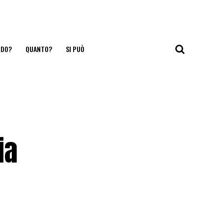
NDO?
QUANTO?
SI PUÒ
ia