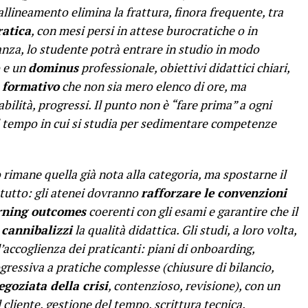
allineamento elimina la frattura, finora frequente, tra
ratica
, con mesi persi in attese burocratiche o in
anza, lo studente potrà entrare in studio in modo
 e un
dominus
professionale, obiettivi didattici chiari,
o formativo
che non sia mero elenco di ore, ma
abilità, progressi. Il punto non è “fare prima” a ogni
l tempo in cui si studia per sedimentare competenze
o rimane quella già nota alla categoria, ma spostarne il
 tutto: gli atenei dovranno
rafforzare le convenzioni
rning outcomes
coerenti con gli esami e garantire che il
cannibalizzi
la qualità didattica. Gli studi, a loro volta,
’accoglienza dei praticanti: piani di onboarding,
ressiva a pratiche complesse (chiusure di bilancio,
goziata della crisi
, contenzioso, revisione), con un
l cliente, gestione del tempo, scrittura tecnica.