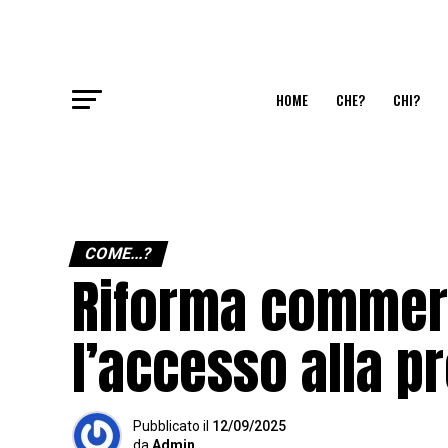
HOME
CHE?
CHI?
COME...?
Riforma commerc
l’accesso alla p
Pubblicato
il
12/09/2025
da
Admin