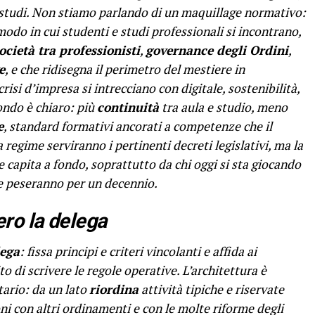
i studi. Non stiamo parlando di un maquillage normativo:
modo in cui studenti e studi professionali si incontrano,
ocietà tra professionisti
,
governance degli Ordini
,
e
, e che ridisegna il perimetro del mestiere in
risi d’impresa si intrecciano con digitale, sostenibilità,
ondo è chiaro: più
continuità
tra aula e studio, meno
e
, standard formativi ancorati a competenze che il
regime serviranno i pertinenti decreti legislativi, ma la
e capita a fondo, soprattutto da chi oggi si sta giocando
e peseranno per un decennio.
ro la delega
lega
: fissa principi e criteri vincolanti e affida ai
o di scrivere le regole operative. L’architettura è
tario: da un lato
riordina
attività tipiche e riservate
ni con altri ordinamenti e con le molte riforme degli