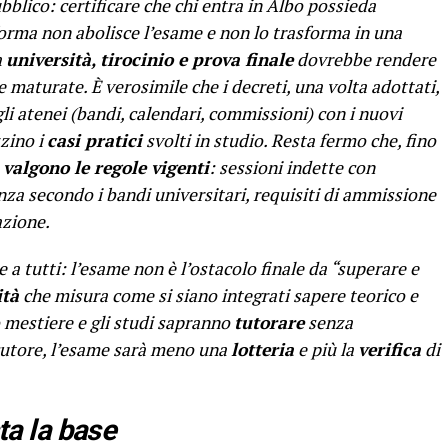
ubblico: certificare che chi entra in Albo possieda
orma non abolisce l’esame e non lo trasforma in una
a
università, tirocinio e prova finale
dovrebbe rendere
maturate. È verosimile che i decreti, una volta adottati,
gli atenei (bandi, calendari, commissioni) con i nuovi
zzino i
casi pratici
svolti in studio. Resta fermo che, fino
,
valgono le regole vigenti
: sessioni indette con
nza secondo i bandi universitari, requisiti di ammissione
azione.
e a tutti: l’esame non è l’ostacolo finale da “superare e
ità
che misura come si siano integrati sapere teorico e
uo mestiere e gli studi sapranno
tutorare
senza
cutore, l’esame sarà meno una
lotteria
e più la
verifica
di
sta la base