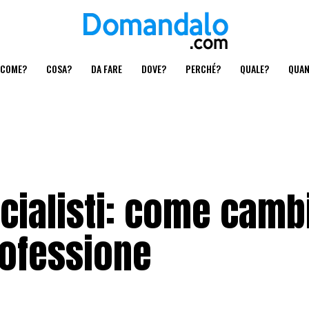
COME?
COSA?
DA FARE
DOVE?
PERCHÉ?
QUALE?
QUA
ialisti: come camb
rofessione