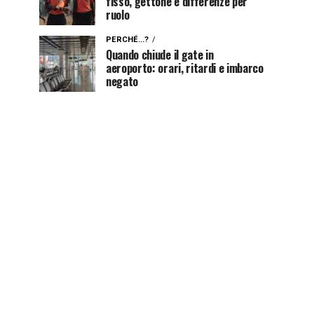
fisso, gettone e differenze per
ruolo
PERCHÉ...?
Quando chiude il gate in
aeroporto: orari, ritardi e imbarco
negato