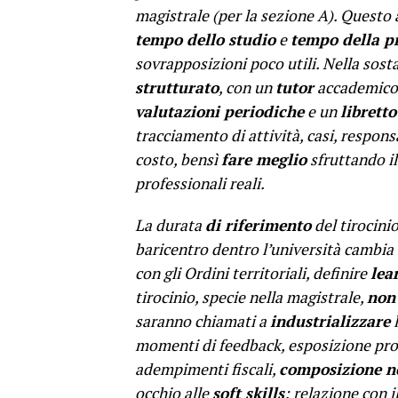
magistrale (per la sezione A). Questo 
tempo dello studio
e
tempo della p
sovrapposizioni poco utili. Nella sost
strutturato
, con un
tutor
accademico
valutazioni periodiche
e un
librett
tracciamento di attività, casi, respons
costo, bensì
fare meglio
sfruttando i
professionali reali.
La durata
di riferimento
del tirocini
baricentro dentro l’università cambia
con gli Ordini territoriali, definire
lea
tirocinio, specie nella magistrale,
non 
saranno chiamati a
industrializzare
l
momenti di feedback, esposizione prog
adempimenti fiscali,
composizione ne
occhio alle
soft skills
: relazione con i