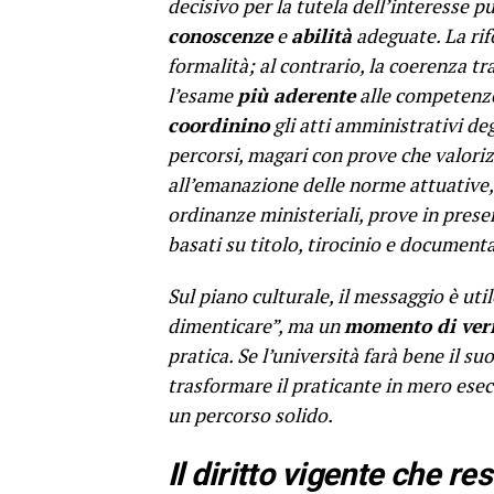
decisivo per la tutela dell’interesse p
conoscenze
e
abilità
adeguate. La rif
formalità; al contrario, la coerenza tr
l’esame
più aderente
alle competenze 
coordinino
gli atti amministrativi de
percorsi, magari con prove che valori
all’emanazione delle norme attuative
ordinanze ministeriali, prove in prese
basati su titolo, tirocinio e document
Sul piano culturale, il messaggio è util
dimenticare”, ma un
momento di ver
pratica. Se l’università farà bene il s
trasformare il praticante in mero ese
un percorso solido.
Il diritto vigente che re