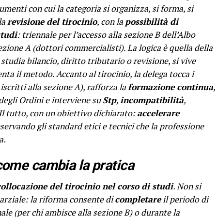
rumenti con cui la categoria si organizza, si forma, si
 la
revisione del tirocinio
, con la
possibilità di
studi
: triennale per l’accesso alla sezione B dell’Albo
sezione A (dottori commercialisti). La logica è quella della
 studia bilancio, diritto tributario o revisione, si vive
enta il metodo. Accanto al tirocinio, la delega tocca i
 iscritti alla sezione A), rafforza la
formazione continua
,
degli Ordini e interviene su
Stp
,
incompatibilità
,
 Il tutto, con un obiettivo dichiarato:
accelerare
servando gli standard etici e tecnici che la professione
a.
 come cambia la pratica
collocazione del tirocinio nel corso di studi
. Non si
arziale: la riforma consente di
completare
il periodo di
ale (per chi ambisce alla sezione B) o durante la