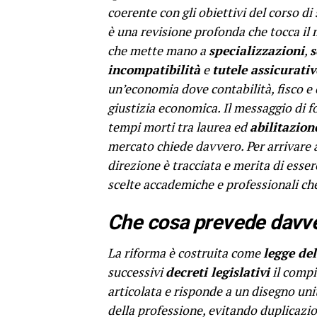
coerente con gli obiettivi del corso d
è una revisione profonda che tocca il 
che mette mano a
specializzazioni
,
s
incompatibilità
e
tutele assicurativ
un’economia dove contabilità, fisco e c
giustizia economica. Il messaggio di f
tempi morti tra laurea ed
abilitazion
mercato chiede davvero. Per arrivare a 
direzione è tracciata e merita di esser
scelte accademiche e professionali ch
Che cosa prevede davve
La riforma è costruita come
legge de
successivi
decreti legislativi
il compit
articolata e risponde a un disegno uni
della professione, evitando duplicazio