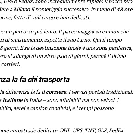
L, UPS o FedEx, sono incredibilmente rapide: il pacco può
edere a Milano il pomeriggio successivo, in meno di
48 ore
.
rme, fatta di voli cargo e hub dedicati.
o un percorso più lento. Il pacco viaggia su camion che
tri di smistamento, aspetta il suo turno. Qui il tempo
giorni. E se la destinazione finale è una zona periferica,
o si allunga di un altro paio di giorni, perché l’ultimo
corrieri.
enza la fa chi trasporta
a differenza la fa il
corriere
. I servizi postali tradizionali
e Italiane
in Italia – sono affidabili ma non veloci. I
lici, aerei e camion condivisi, e i tempi possono
o come autostrade dedicate. DHL, UPS, TNT, GLS, FedEx