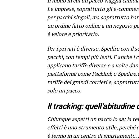
Il modo in cui un pacco viaggia cambia
Le imprese, soprattutto gli e-commerc
per pacchi singoli, ma soprattutto han
un ordine fatto online a un negozio p
è veloce e prioritario.
Per i privati è diverso. Spedire con il 
pacchi, con tempi più lenti. E anche i c
applicano tariffe diverse e a volte d
piattaforme come Packlink o Spedire.
tariffe dei grandi corrieri e, soprattu
solo un pacco.
Il tracking: quell’abitudine 
Chiunque aspetti un pacco lo sa: la ten
effetti è uno strumento utile, perché di
è fermo in un centro di smistamento. M