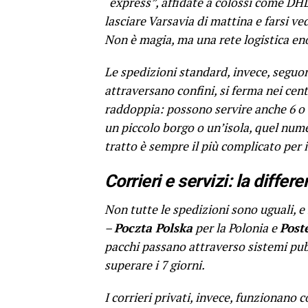
“express”, affidate a colossi come DH
lasciare Varsavia di mattina e farsi v
Non è magia, ma una rete logistica eno
Le spedizioni standard, invece, seguon
attraversano confini, si ferma nei cen
raddoppia: possono servire anche 6 o 8 
un piccolo borgo o un’isola, quel numer
tratto è sempre il più complicato per i 
Corrieri e servizi: la differ
Non tutte le spedizioni sono uguali, e l
–
Poczta Polska
per la Polonia e
Post
pacchi passano attraverso sistemi pubb
superare i 7 giorni.
I corrieri privati, invece, funzionan