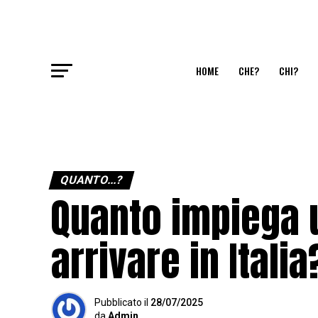
HOME
CHE?
CHI?
QUANTO...?
Quanto impiega 
arrivare in Italia
Pubblicato
il
28/07/2025
da
Admin