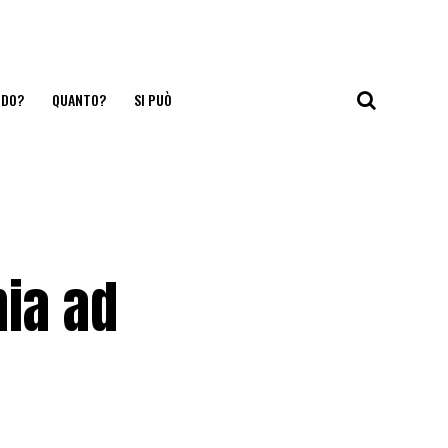
NDO?
QUANTO?
SI PUÒ
nia ad