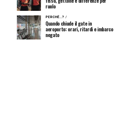
fisso, gettone e differenze per
ruolo
PERCHÉ...?
Quando chiude il gate in
aeroporto: orari, ritardi e imbarco
negato