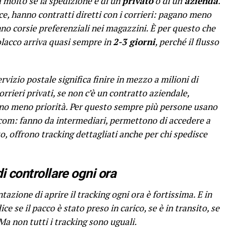
 molto se la spedizione è di un
privato
o di un’
azienda
.
e, hanno contratti diretti con i corrieri: pagano meno
no corsie preferenziali nei magazzini. È per questo che
olacco arriva quasi sempre in
2-3 giorni
, perché il flusso
servizio postale significa finire in mezzo a milioni di
orrieri privati, se non c’è un contratto aziendale,
anno meno priorità. Per questo sempre più persone usano
com: fanno da intermediari, permettono di accedere a
tto, offrono tracking dettagliati anche per chi spedisce
di controllare ogni ora
tazione di aprire il tracking ogni ora è fortissima. E in
ce se il pacco è stato preso in carico, se è in transito, se
a non tutti i tracking sono uguali.