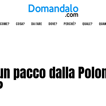
COME?
COSA?
DA FARE
DOVE?
PERCHÉ?
QUALE?
QUA
un pacco dalla Polo
?