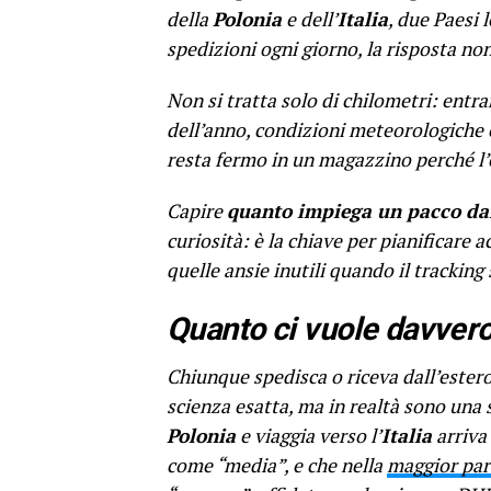
della
Polonia
e dell’
Italia
, due Paesi 
spedizioni ogni giorno, la risposta no
Non si tratta solo di chilometri: entran
dell’anno, condizioni meteorologiche 
resta fermo in un magazzino perché l’e
Capire
quanto impiega un pacco dall
curiosità: è la chiave per pianificare a
quelle ansie inutili quando il trackin
Quanto ci vuole davvero
Chiunque spedisca o riceva dall’ester
scienza esatta, ma in realtà sono una 
Polonia
e viaggia verso l’
Italia
arriva
come “media”, e che nella
maggior part