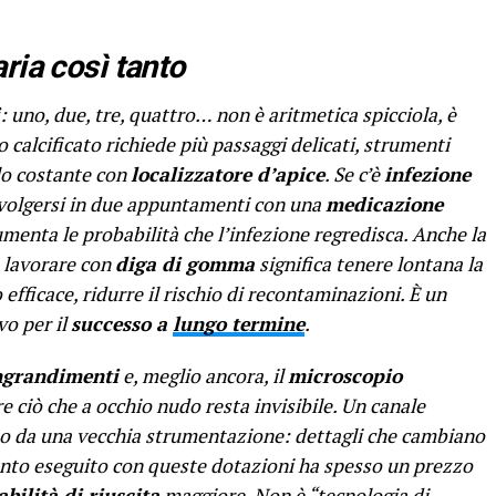
ria così tanto
: uno, due, tre, quattro… non è aritmetica spicciola, è
o calcificato richiede più passaggi delicati, strumenti
llo costante con
localizzatore d’apice
. Se c’è
infezione
svolgersi in due appuntamenti con una
medicazione
aumenta le probabilità che l’infezione regredisca. Anche la
 lavorare con
diga di gomma
significa tenere lontana la
efficace, ridurre il rischio di recontaminazioni. È un
vo per il
successo a
lungo termine
.
ngrandimenti
e, meglio ancora, il
microscopio
 ciò che a occhio nudo resta invisibile. Un canale
to da una vecchia strumentazione: dettagli che cambiano
mento eseguito con queste dotazioni ha spesso un prezzo
bilità di riuscita
maggiore. Non è “tecnologia di