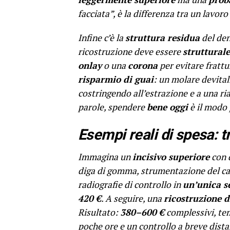
facciata”, è la differenza tra un lavor
Infine c’è la
struttura residua
del den
ricostruzione deve essere
strutturale
onlay
o una
corona
per evitare frattu
risparmio di guai
: un molare devita
costringendo all’estrazione e a una ria
parole, spendere
bene oggi
è il modo 
Esempi reali di spesa: t
Immagina un
incisivo superiore
con d
diga di gomma, strumentazione del can
radiografie di controllo in
un’unica s
420 €
. A seguire, una
ricostruzione d
Risultato:
380–600 €
complessivi, tem
poche ore e un controllo a breve dista