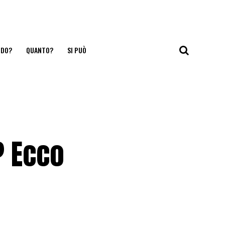
NDO?
QUANTO?
SI PUÒ
? Ecco