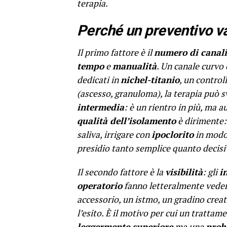
terapia.
Perché un preventivo va
Il primo fattore è il
numero di canali
tempo
e
manualità
. Un canale curvo 
dedicati in
nichel-titanio
, un contro
(ascesso, granuloma), la terapia può 
intermedia
: è un rientro in più, ma 
qualità dell’isolamento
è dirimente:
saliva, irrigare con
ipoclorito
in modo 
presidio tanto semplice quanto decisi
Il secondo fattore è la
visibilità
: gli
i
operatorio
fanno letteralmente vedere
accessorio, un istmo, un gradino crea
l’esito. È il motivo per cui un tratta
leggermente superiore
ma una
proba