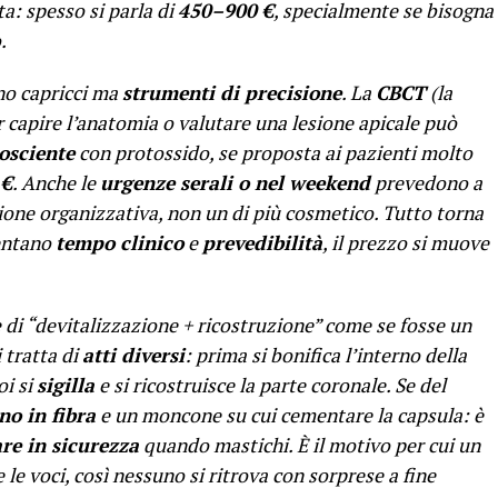
a: spesso si parla di
450–900 €
, specialmente se bisogna
.
ono capricci ma
strumenti di precisione
. La
CBCT
(la
 capire l’anatomia o valutare una lesione apicale può
osciente
con protossido, se proposta ai pazienti molto
 €
. Anche le
urgenze serali o nel weekend
prevedono a
one organizzativa, non un di più cosmetico. Tutto torna
entano
tempo clinico
e
prevedibilità
, il prezzo si muove
 di “devitalizzazione + ricostruzione” come se fosse un
 tratta di
atti diversi
: prima si bonifica l’interno della
oi si
sigilla
e si ricostruisce la parte coronale. Se del
no in fibra
e un moncone su cui cementare la capsula: è
re in sicurezza
quando mastichi. È il motivo per cui un
le voci, così nessuno si ritrova con sorprese a fine