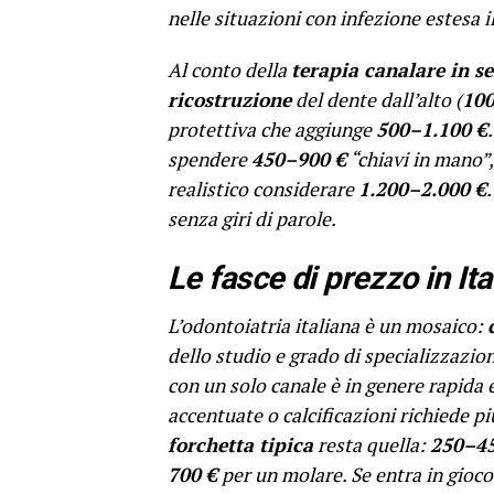
nelle situazioni con infezione estesa i
Al conto della
terapia canalare in se
ricostruzione
del dente dall’alto (
100
protettiva che aggiunge
500–1.100 €
spendere
450–900 €
“chiavi in mano”
realistico considerare
1.200–2.000 €
senza giri di parole.
Le fasce di prezzo in Ita
L’odontoiatria italiana è un mosaico:
dello studio e grado di specializzazion
con un solo canale è in genere rapida 
accentuate o calcificazioni richiede pi
forchetta tipica
resta quella:
250–45
700 €
per un molare. Se entra in gioc