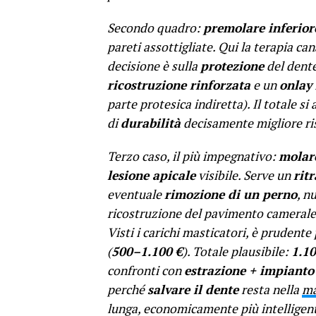
Secondo quadro:
premolare inferior
pareti assottigliate. Qui la terapia ca
decisione è sulla
protezione
del dente
ricostruzione rinforzata
e un
onlay
parte protesica indiretta). Il totale si
di
durabilità
decisamente migliore ris
Terzo caso, il più impegnativo:
molare
lesione apicale
visibile. Serve un
rit
eventuale
rimozione di un perno
, n
ricostruzione del pavimento camerale
Visti i carichi masticatori, è pruden
(
500–1.100 €
). Totale plausibile:
1.1
confronti con
estrazione + impianto
perché
salvare il dente
resta nella
ma
lunga, economicamente più intelligen