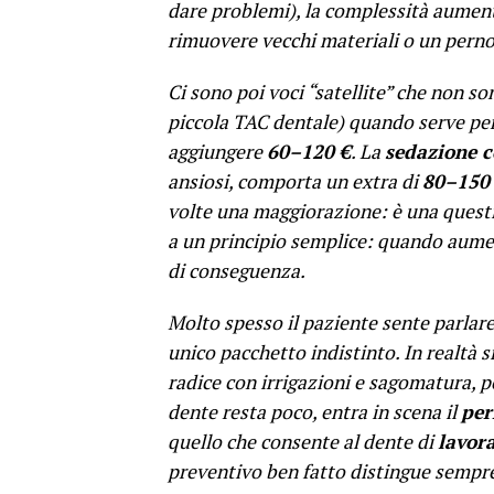
dare problemi), la complessità aument
rimuovere vecchi materiali o un perno
Ci sono poi voci “satellite” che non s
piccola TAC dentale) quando serve per
aggiungere
60–120 €
. La
sedazione c
ansiosi, comporta un extra di
80–150
volte una maggiorazione: è una questi
a un principio semplice: quando aum
di conseguenza.
Molto spesso il paziente sente parlare
unico pacchetto indistinto. In realtà si
radice con irrigazioni e sagomatura, p
dente resta poco, entra in scena il
per
quello che consente al dente di
lavora
preventivo ben fatto distingue sempre 