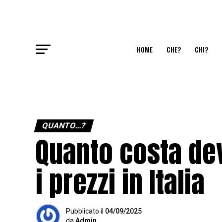
HOME
CHE?
CHI?
QUANTO...?
Quanto costa dev
i prezzi in Italia
Pubblicato
il
04/09/2025
da
Admin