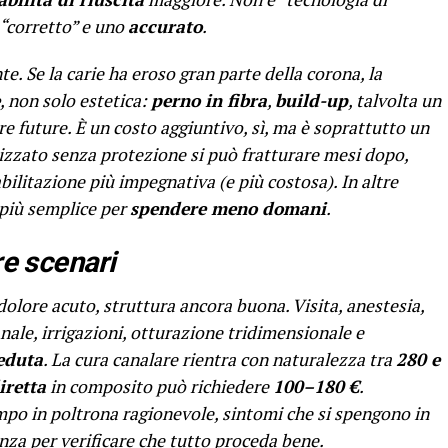
o “corretto” e uno
accurato
.
te. Se la carie ha eroso gran parte della corona, la
, non solo estetica:
perno in fibra
,
build-up
, talvolta un
re future. È un costo aggiuntivo, sì, ma è soprattutto un
lizzato senza protezione si può fratturare mesi dopo,
bilitazione più impegnativa (e più costosa). In altre
più semplice per
spendere meno domani
.
re scenari
olore acuto, struttura ancora buona. Visita, anestesia,
ale, irrigazioni, otturazione tridimensionale e
eduta
. La cura canalare rientra con naturalezza tra
280 e
iretta
in composito può richiedere
100–180 €
.
po in poltrona ragionevole, sintomi che si spengono in
nza per verificare che tutto proceda bene.