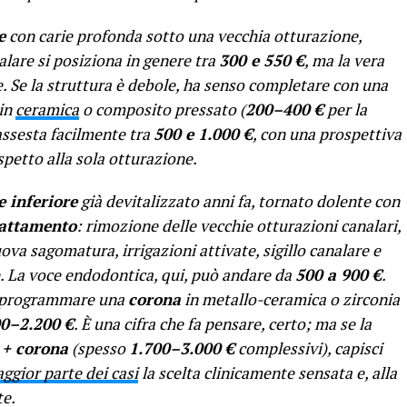
e
con carie profonda sotto una vecchia otturazione,
nalare si posiziona in genere tra
300 e 550 €
, ma la vera
. Se la struttura è debole, ha senso completare con una
in
ceramica
o composito pressato (
200–400 €
per la
 assesta facilmente tra
500 e 1.000 €
, con una prospettiva
petto alla sola otturazione.
 inferiore
già devitalizzato anni fa, tornato dolente con
rattamento
: rimozione delle vecchie otturazioni canalari,
uova sagomatura, irrigazioni attivate, sigillo canalare e
. La voce endodontica, qui, può andare da
500 a 900 €
.
te programmare una
corona
in metallo-ceramica o zirconia
00–2.200 €
. È una cifra che fa pensare, certo; ma se la
 + corona
(spesso
1.700–3.000 €
complessivi), capisci
ggior parte dei casi
la scelta clinicamente sensata e, alla
te.