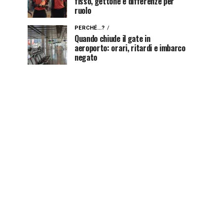
fisso, gettone e differenze per
ruolo
PERCHÉ...?
Quando chiude il gate in
aeroporto: orari, ritardi e imbarco
negato