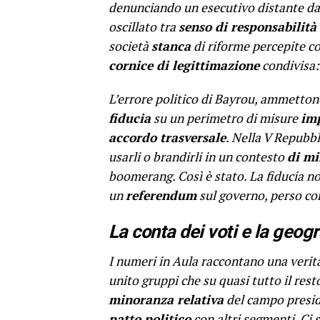
denunciando un esecutivo distante da 
oscillato tra
senso di responsabilità
società
stanca
di riforme percepite co
cornice di legittimazione
condivisa:
L’errore politico di Bayrou, ammetto
fiducia
su un perimetro di misure
im
accordo trasversale
. Nella V Repubb
usarli o brandirli in un contesto
di m
boomerang. Così è stato. La fiducia no
un
referendum
sul governo, perso con
La conta dei voti e la geogra
I numeri in Aula raccontano una verit
unito gruppi che su quasi tutto il res
minoranza relativa
del campo presiden
patto politico
con altri segmenti. Ci