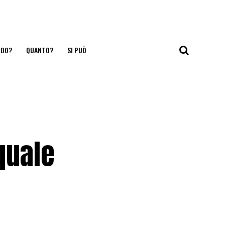
NDO?
QUANTO?
SI PUÒ
quale