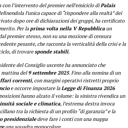
a con l’intervento del premier nell’emiciclo di
Palais
definendola l’unica capace di “rispondere alla realtà” dei
rivato dopo ore di dichiarazioni dei gruppi, ha certificato
merito. Per la
prima volta nella V Repubblica
un
 dal premier stesso, non su una mozione di censura
dente pesante, che racconta la verticalità della crisi e la
ciclo, di trovare
sponde stabili
.
esidente del Consiglio uscente ha annunciato che
a mattina del
9 settembre 2025
. Fino alla nomina di un
ffari correnti
, con margini operativi ristretti proprio
ancio
e occorre impostare la
Legge di Finanza 2026
posizioni hanno alzato il volume: la sinistra rivendica un
inuità sociale e climatica
, l’estrema destra invoca
oscillano tra la richiesta di un profilo “di garanzia” e la
 presidenziale
deve fare i conti con una mappa
ge
una squadra monocolore.