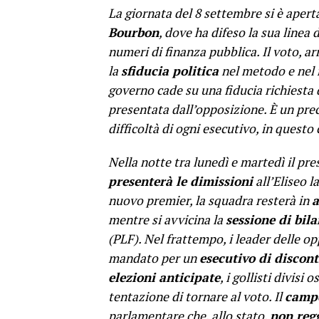
La giornata del 8 settembre si è apert
Bourbon
, dove ha difeso la sua linea 
numeri di finanza pubblica. Il voto, ar
la
sfiducia politica
nel metodo e nel 
governo cade su una fiducia richiesta
presentata dall’opposizione. È un prece
difficoltà di ogni esecutivo, in questo 
Nella notte tra lunedì e martedì il pr
presenterà le dimissioni
all’Eliseo l
nuovo premier, la squadra resterà in
a
mentre si avvicina la
sessione di bil
(PLF). Nel frattempo, i leader delle op
mandato per un
esecutivo di discont
elezioni anticipate
, i gollisti divisi 
tentazione di tornare al voto. Il
campo
parlamentare che, allo stato,
non reg