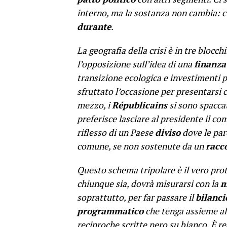
interno, ma la sostanza non cambia: 
durante
.
La geografia della crisi è in tre blocchi.
l’opposizione sull’idea di una
finanza
transizione ecologica e investimenti pr
sfruttato l’occasione per presentarsi
mezzo, i
Républicains
si sono spaccat
preferisce lasciare al presidente il co
riflesso di un Paese
diviso
dove le paro
comune, se non sostenute da un
racc
Questo schema tripolare è il vero pro
chiunque sia, dovrà misurarsi con la
m
soprattutto, per far passare il
bilanci
programmatico
che tenga assieme al
reciproche scritte nero su bianco. È re