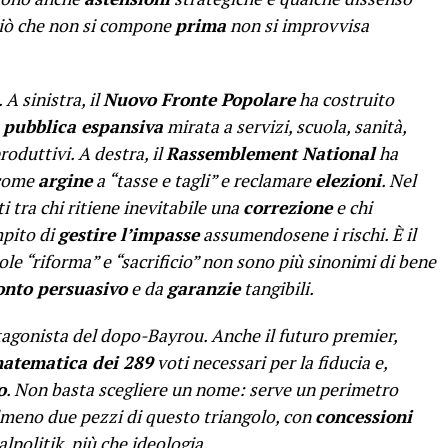
ciò che non si compone
prima
non si improvvisa
 A sinistra, il
Nuovo Fronte Popolare
ha costruito
 pubblica espansiva
mirata a servizi, scuola, sanità,
oduttivi. A destra, il
Rassemblement National
ha
 come
argine
a “tasse e tagli” e reclamare
elezioni
. Nel
i tra chi ritiene inevitabile una
correzione
e chi
mpito di
gestire l’impasse
assumendosene i rischi. È il
le “riforma” e “sacrificio” non sono più sinonimi di bene
onto persuasivo
e da
garanzie
tangibili.
tagonista del dopo-Bayrou. Anche il futuro premier,
atematica dei 289
voti necessari per la fiducia e,
o
. Non basta scegliere un nome: serve un perimetro
meno due pezzi di questo triangolo, con
concessioni
alpolitik, più che ideologia.