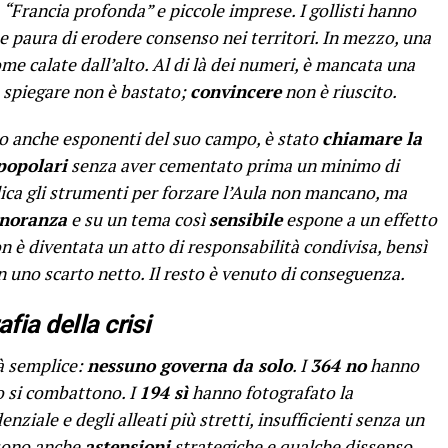
“Francia profonda” e piccole imprese. I gollisti hanno
e paura di erodere consenso nei territori. In mezzo, una
me calate dall’alto. Al di là dei numeri, è mancata una
 spiegare non è bastato;
convincere
non è riuscito.
no anche esponenti del suo campo, è stato
chiamare la
popolari
senza aver cementato prima un minimo di
lica gli strumenti per forzare l’Aula non mancano, ma
inoranza
e su un tema così
sensibile
espone a un effetto
n è diventata un atto di responsabilità condivisa, bensì
 uno scarto netto. Il resto è venuto di conseguenza.
fia della crisi
à semplice:
nessuno governa da solo
. I
364 no
hanno
to si combattono. I
194 sì
hanno fotografato la
ziale e degli alleati più stretti, insufficienti senza un
 sono anche
astensioni
strategiche e qualche dissenso