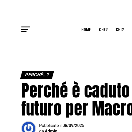
HOME
CHE?
CHI?
PERCHÉ...?
Perché è caduto 
futuro per Macr
Pubblicato
il
08/09/2025
da
Admin