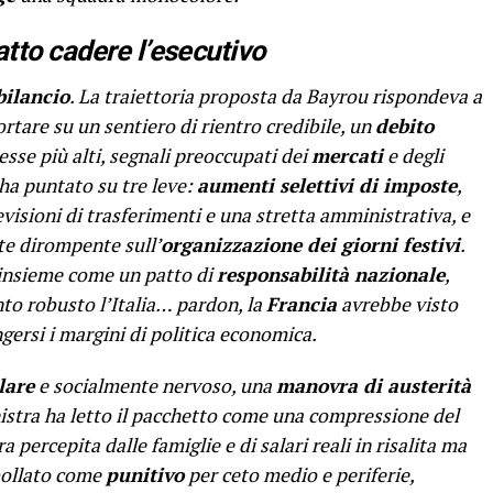
tto cadere l’esecutivo
bilancio
. La traiettoria proposta da Bayrou rispondeva a
rtare su un sentiero di rientro credibile, un
debito
esse più alti, segnali preoccupati dei
mercati
e degli
 ha puntato su tre leve:
aumenti selettivi di imposte
,
visioni di trasferimenti e una stretta amministrativa, e
te dirompente sull’
organizzazione dei giorni festivi
.
’insieme come un patto di
responsabilità nazionale
,
o robusto l’Italia… pardon, la
Francia
avrebbe visto
ngersi i margini di politica economica.
lare
e socialmente nervoso, una
manovra di austerità
inistra ha letto il pacchetto come una compressione del
a percepita dalle famiglie e di salari reali in risalita ma
bollato come
punitivo
per ceto medio e periferie,