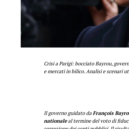
Crisi a Parigi: bocciato Bayrou, gover
e mercati in bilico. Analisi e scenari uti
Il governo guidato da
François Bayr
nationale
al termine del voto di fidu
correzione dei conti pubblici. Il risult