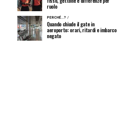
fisso, gettone e differenze per
ruolo
PERCHÉ...?
Quando chiude il gate in
aeroporto: orari, ritardi e imbarco
negato