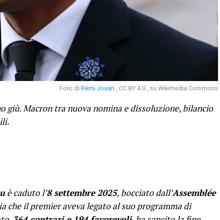
Foto di
Rémi Jouan
, CC BY 4.0 , su Wikimedia Commons
no giù. Macron tra nuova nomina e dissoluzione, bilancio
li.
ou
è caduto l’
8 settembre 2025
, bocciato dall’
Assemblée
cia che il premier aveva legato al suo programma di
ato,
364 contrari e 194 favorevoli
, ha sancito la fine