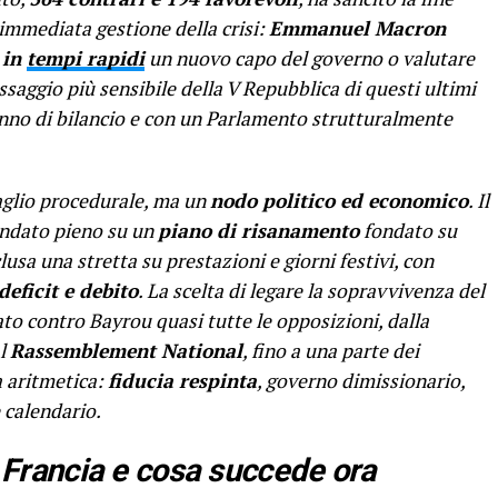
’immediata gestione della crisi:
Emmanuel Macron
e
in
tempi rapidi
un nuovo capo del governo o valutare
passaggio più sensibile della V Repubblica di questi ultimi
nno di bilancio e con un Parlamento strutturalmente
aglio procedurale, ma un
nodo politico ed economico
. Il
andato pieno su un
piano di risanamento
fondato su
lusa una stretta su prestazioni e giorni festivi, con
deficit e debito
. La scelta di legare la sopravvivenza del
o contro Bayrou quasi tutte le opposizioni, dalla
l
Rassemblement National
, fino a una parte dei
a aritmetica:
fiducia respinta
, governo dimissionario,
e calendario.
 Francia e cosa succede ora