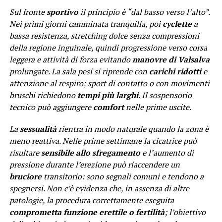
Sul fronte
sportivo
il principio è “dal basso verso l’alto”.
Nei primi giorni camminata tranquilla, poi
cyclette
a
bassa resistenza, stretching dolce senza compressioni
della regione inguinale, quindi progressione verso corsa
leggera e attività di forza evitando
manovre di Valsalva
prolungate. La sala pesi si riprende con
carichi ridotti
e
attenzione al respiro; sport di contatto o con movimenti
bruschi richiedono
tempi più larghi
. Il sospensorio
tecnico può aggiungere
comfort
nelle prime uscite.
La
sessualità
rientra in modo naturale quando la zona è
meno reattiva. Nelle prime settimane la cicatrice può
risultare
sensibile allo sfregamento
e l’aumento di
pressione durante l’erezione può riaccendere un
bruciore
transitorio: sono segnali comuni e tendono a
spegnersi. Non c’è evidenza che, in assenza di altre
patologie, la procedura correttamente eseguita
comprometta funzione erettile o fertilità
; l’obiettivo