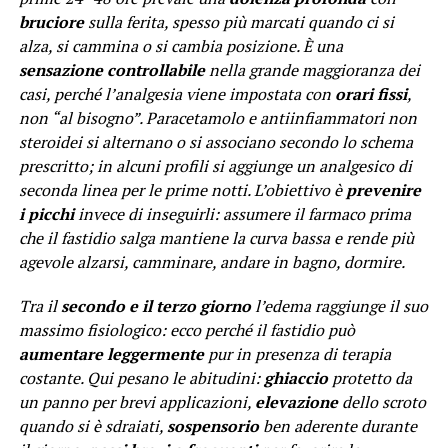
bruciore
sulla ferita, spesso più marcati quando ci si
alza, si cammina o si cambia posizione. È una
sensazione controllabile
nella grande maggioranza dei
casi, perché l’analgesia viene impostata con
orari fissi
,
non “al bisogno”. Paracetamolo e antiinfiammatori non
steroidei si alternano o si associano secondo lo schema
prescritto; in alcuni profili si aggiunge un analgesico di
seconda linea per le prime notti. L’obiettivo è
prevenire
i picchi
invece di inseguirli: assumere il farmaco prima
che il fastidio salga mantiene la curva bassa e rende più
agevole alzarsi, camminare, andare in bagno, dormire.
Tra il
secondo e il terzo giorno
l’edema raggiunge il suo
massimo fisiologico: ecco perché il fastidio può
aumentare leggermente
pur in presenza di terapia
costante. Qui pesano le abitudini:
ghiaccio
protetto da
un panno per brevi applicazioni,
elevazione
dello scroto
quando si è sdraiati,
sospensorio
ben aderente durante