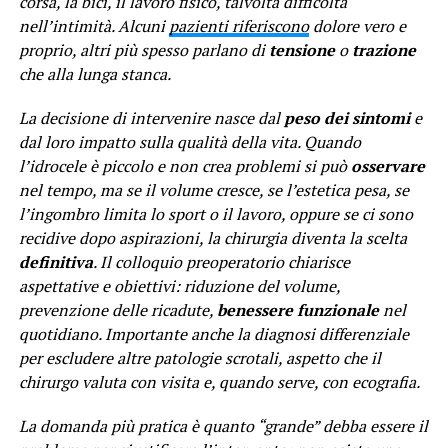
corsa, la bici, il lavoro fisico, talvolta difficoltà
nell’intimità. Alcuni
pazienti riferiscono
dolore vero e
proprio, altri più spesso parlano di
tensione
o
trazione
che alla lunga stanca.
La decisione di intervenire nasce dal
peso dei sintomi
e
dal loro impatto sulla qualità della vita. Quando
l’idrocele è piccolo e non crea problemi si può
osservare
nel tempo, ma se il volume cresce, se l’estetica pesa, se
l’ingombro limita lo sport o il lavoro, oppure se ci sono
recidive dopo aspirazioni, la chirurgia diventa la scelta
definitiva
. Il colloquio preoperatorio chiarisce
aspettative e obiettivi: riduzione del volume,
prevenzione delle ricadute,
benessere funzionale
nel
quotidiano. Importante anche la diagnosi differenziale
per escludere altre patologie scrotali, aspetto che il
chirurgo valuta con visita e, quando serve, con ecografia.
La domanda più pratica è quanto “grande” debba essere il