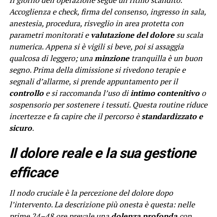
Il giorno dell’operazione segue un ritmo scandito.
Accoglienza e check, firma del consenso, ingresso in sala,
anestesia, procedura, risveglio in area protetta con
parametri monitorati e
valutazione del dolore
su scala
numerica. Appena si è vigili si beve, poi si assaggia
qualcosa di leggero; una
minzione
tranquilla è un buon
segno. Prima della dimissione si rivedono terapie e
segnali d’allarme, si prende appuntamento per il
controllo
e si raccomanda l’uso di
intimo contenitivo
o
sospensorio per sostenere i tessuti. Questa routine riduce
incertezze e fa capire che il percorso è
standardizzato e
sicuro
.
Il dolore reale e la sua gestione
efficace
Il nodo cruciale è la percezione del dolore dopo
l’intervento. La descrizione più onesta è questa: nelle
prime 24–48 ore prevale una
dolenza profonda
con