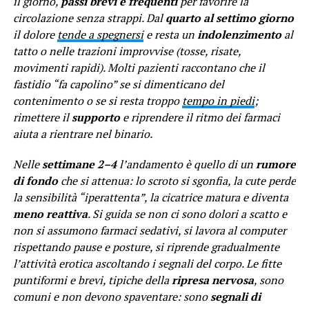
il giorno,
passi brevi e frequenti
per favorire la
circolazione senza strappi. Dal
quarto al settimo giorno
il dolore
tende a spegnersi
e resta un
indolenzimento
al
tatto o nelle trazioni improvvise (tosse, risate,
movimenti rapidi). Molti pazienti raccontano che il
fastidio “fa capolino” se si dimenticano del
contenimento o se si resta troppo
tempo in piedi
;
rimettere il
supporto
e riprendere il ritmo dei farmaci
aiuta a rientrare nel binario.
Nelle
settimane 2–4
l’andamento è quello di un
rumore
di fondo
che si attenua: lo scroto si sgonfia, la cute perde
la sensibilità “iperattenta”, la cicatrice matura e diventa
meno reattiva
. Si guida se non ci sono dolori a scatto e
non si assumono farmaci sedativi, si lavora al computer
rispettando pause e posture, si riprende gradualmente
l’attività erotica ascoltando i segnali del corpo. Le fitte
puntiformi e brevi, tipiche della
ripresa nervosa
, sono
comuni e non devono spaventare: sono
segnali di