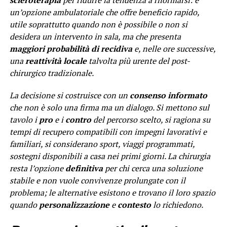
scleroterapia
per ridurre la tendenza a riformarsi: è
un’opzione ambulatoriale che offre beneficio rapido,
utile soprattutto quando non è possibile o non si
desidera un intervento in sala, ma che presenta
maggiori probabilità di recidiva
e, nelle ore successive,
una
reattività locale
talvolta più urente del post-
chirurgico tradizionale.
La decisione si costruisce con un
consenso informato
che non è solo una firma ma un dialogo. Si mettono sul
tavolo i
pro
e i
contro
del percorso scelto, si ragiona su
tempi di recupero compatibili con impegni lavorativi e
familiari, si considerano sport, viaggi programmati,
sostegni disponibili a casa nei primi giorni. La chirurgia
resta l’opzione
definitiva
per chi cerca una soluzione
stabile e non vuole convivenze prolungate con il
problema; le alternative esistono e trovano il loro spazio
quando
personalizzazione
e
contesto
lo richiedono.