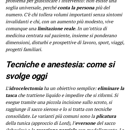
problema per giustificare l’intervento: non esiste una
soglia universale, perché
conta la persona
più del
numero. C’è chi tollera volumi importanti senza sintomi
invalidanti e chi, con un aumento più modesto, vive
comunque una
limitazione reale
. In un’ottica di
medicina centrata sul paziente, insieme si ponderano
dimensioni, disturbi e prospettive di lavoro, sport, viaggi,
progetti familiari.
Tecniche e anestesia: come si
svolge oggi
L’
idrocelectomia
ha un obiettivo semplice:
eliminare la
tasca
che trattiene liquido e impedire che si riformi. Si
esegue tramite una piccola incisione sullo scroto, si
raggiunge il sacco sieroso e lo si tratta con tecniche
consolidate. Le varianti più comuni sono la
plicatura
della tunica (approccio di Lord), l’
eversone
del sacco