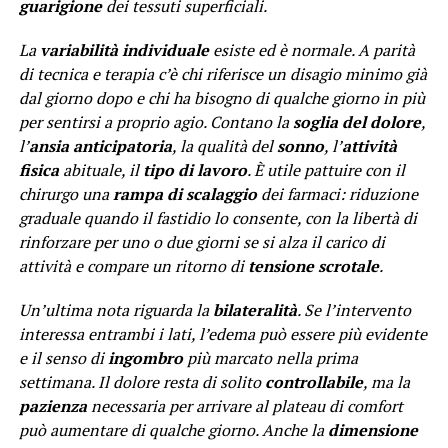
guarigione
dei tessuti superficiali.
La
variabilità individuale
esiste ed è normale. A parità
di tecnica e terapia c’è chi riferisce un disagio minimo già
dal giorno dopo e chi ha bisogno di qualche giorno in più
per sentirsi a proprio agio. Contano la
soglia del dolore
,
l’
ansia anticipatoria
, la qualità del
sonno
, l’
attività
fisica
abituale, il
tipo di lavoro
. È utile pattuire con il
chirurgo una
rampa di scalaggio
dei farmaci: riduzione
graduale quando il fastidio lo consente, con la libertà di
rinforzare per uno o due giorni se si alza il carico di
attività e compare un ritorno di
tensione scrotale
.
Un’ultima nota riguarda la
bilateralità
. Se l’intervento
interessa entrambi i lati, l’edema può essere più evidente
e il senso di
ingombro
più marcato nella prima
settimana. Il dolore resta di solito
controllabile
, ma la
pazienza
necessaria per arrivare al plateau di comfort
può aumentare di qualche giorno. Anche la
dimensione