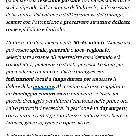
(Jaboulay) o la
resezione parziale
con modellamento. La
scelta dipende dall’anatomia dell’idrocele, dallo spessore
della tunica, dal volume e dall’esperienza del chirurgo,
sempre con l’attenzione a
preservare strutture delicate
come epididimo e funicolo.
L’intervento dura mediamente
30–60 minuti
. L’anestesia
può essere
spinale
,
generale
o
loco-regionale
,
selezionata assieme all’anestesista considerando età,
comorbidità, preferenze e durata prevista. Le strategie
più moderne combinano l’atto chirurgico con
infiltrazioni locali a lunga durata
per smussare il
dolore delle
prime ore
. Al termine può essere applicato
un
bendaggio compressivo
; raramente si lascia un
piccolo drenaggio per ridurre l’ematoma nelle prime ore.
Salvo particolari necessità, la gestione è in
day surgery
,
con rientro a casa il giorno stesso e indicazioni chiare su
farmaci, ghiaccio, igiene e riposo attivo.