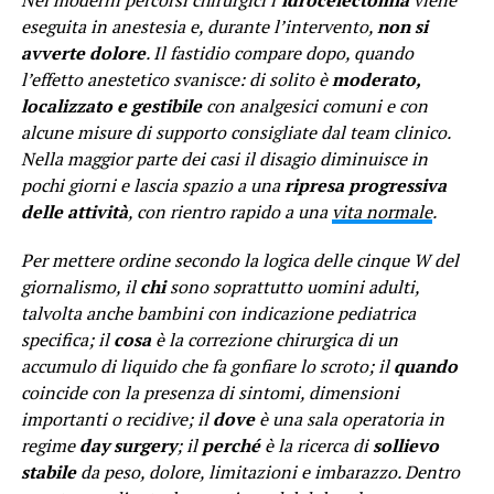
Nei moderni percorsi chirurgici l’
idrocelectomia
viene
eseguita in anestesia e, durante l’intervento,
non si
avverte dolore
. Il fastidio compare dopo, quando
l’effetto anestetico svanisce: di solito è
moderato,
localizzato e gestibile
con analgesici comuni e con
alcune misure di supporto consigliate dal team clinico.
Nella maggior parte dei casi il disagio diminuisce in
pochi giorni e lascia spazio a una
ripresa progressiva
delle attività
, con rientro rapido a una
vita normale
.
Per mettere ordine secondo la logica delle cinque W del
giornalismo, il
chi
sono soprattutto uomini adulti,
talvolta anche bambini con indicazione pediatrica
specifica; il
cosa
è la correzione chirurgica di un
accumulo di liquido che fa gonfiare lo scroto; il
quando
coincide con la presenza di sintomi, dimensioni
importanti o recidive; il
dove
è una sala operatoria in
regime
day surgery
; il
perché
è la ricerca di
sollievo
stabile
da peso, dolore, limitazioni e imbarazzo. Dentro