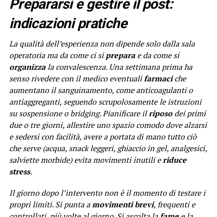
Prepararsi e gestire il post:
indicazioni pratiche
La qualità dell’esperienza non dipende solo dalla sala
operatoria ma da come ci si
prepara
e da come si
organizza
la convalescenza. Una settimana prima ha
senso rivedere con il medico eventuali
farmaci
che
aumentano il sanguinamento, come anticoagulanti o
antiaggreganti, seguendo scrupolosamente le istruzioni
su sospensione o bridging. Pianificare il
riposo
dei primi
due o tre giorni, allestire uno spazio comodo dove alzarsi
e sedersi con facilità, avere a portata di mano tutto ciò
che serve (acqua, snack leggeri, ghiaccio in gel, analgesici,
salviette morbide) evita movimenti inutili e
riduce
stress
.
Il giorno dopo l’intervento non è il momento di testare i
propri limiti. Si punta a
movimenti brevi
, frequenti e
controllati, più volte al giorno. Si ascolta la
fame
e la