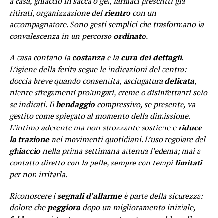
a casa, ghiaccio in sacca o gel, farmaci prescritti già
ritirati, organizzazione del
rientro
con un
accompagnatore. Sono gesti semplici che trasformano la
convalescenza in un percorso
ordinato
.
A casa contano la
costanza
e la
cura dei dettagli
.
L’igiene della ferita segue le indicazioni del centro:
doccia breve quando consentita, asciugatura
delicata
,
niente sfregamenti prolungati, creme o disinfettanti solo
se indicati. Il
bendaggio
compressivo, se presente, va
gestito come spiegato al momento della dimissione.
L’intimo aderente ma non strozzante sostiene e
riduce
la trazione
nei movimenti quotidiani. L’uso regolare del
ghiaccio
nella prima settimana attenua l’edema; mai a
contatto diretto con la pelle, sempre con tempi
limitati
per non irritarla.
Riconoscere i
segnali d’allarme
è parte della sicurezza:
dolore che
peggiora
dopo un miglioramento iniziale,