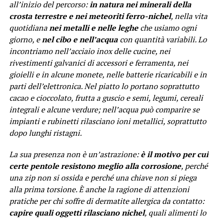
all’inizio del percorso:
in natura nei minerali della
crosta terrestre e nei meteoriti ferro-nichel
, nella vita
quotidiana
nei metalli e nelle leghe
che usiamo ogni
giorno, e
nel cibo e nell’acqua
con quantità variabili. Lo
incontriamo nell’acciaio inox delle cucine, nei
rivestimenti galvanici di accessori e ferramenta, nei
gioielli e in alcune monete, nelle batterie ricaricabili e in
parti dell’elettronica. Nel piatto lo portano soprattutto
cacao e cioccolato, frutta a guscio e semi, legumi, cereali
integrali e alcune verdure; nell’acqua può comparire se
impianti e rubinetti rilasciano ioni metallici, soprattutto
dopo lunghi ristagni.
La sua presenza non è un’astrazione:
è il motivo per cui
certe pentole resistono meglio alla corrosione
, perché
una zip non si ossida e perché una chiave non si piega
alla prima torsione. È anche la ragione di attenzioni
pratiche per chi soffre di dermatite allergica da contatto:
capire quali oggetti rilasciano nichel
, quali alimenti lo