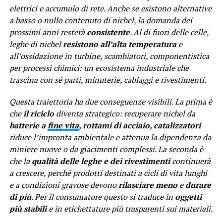
elettrici e accumulo di rete. Anche se esistono alternative
a basso o nullo contenuto di nichel, la domanda dei
prossimi anni resterà
consistente
. Al di fuori delle celle,
leghe di nichel
resistono all’alta temperatura
e
all’ossidazione in turbine, scambiatori, componentistica
per processi chimici: un ecosistema industriale che
trascina con sé parti, minuterie, cablaggi e rivestimenti.
Questa traiettoria ha due conseguenze visibili. La prima è
che
il riciclo
diventa strategico: recuperare nichel da
batterie a
fine vita
, rottami di acciaio, catalizzatori
riduce l’impronta ambientale e attenua la dipendenza da
miniere nuove o da giacimenti complessi. La seconda è
che la
qualità delle leghe e dei rivestimenti
continuerà
a crescere, perché prodotti destinati a cicli di vita lunghi
e a condizioni gravose devono
rilasciare meno
e
durare
di più
. Per il consumatore questo si traduce in
oggetti
più stabili
e in etichettature più trasparenti sui materiali.