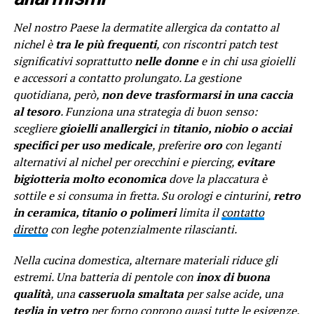
Nel nostro Paese la dermatite allergica da contatto al
nichel è
tra le più frequenti
, con riscontri patch test
significativi soprattutto
nelle donne
e in chi usa gioielli
e accessori a contatto prolungato. La gestione
quotidiana, però,
non deve trasformarsi in una caccia
al tesoro
. Funziona una strategia di buon senso:
scegliere
gioielli anallergici
in
titanio, niobio o acciai
specifici per uso medicale
, preferire
oro
con leganti
alternativi al nichel per orecchini e piercing,
evitare
bigiotteria molto economica
dove la placcatura è
sottile e si consuma in fretta. Su orologi e cinturini,
retro
in ceramica, titanio o polimeri
limita il
contatto
diretto
con leghe potenzialmente rilascianti.
Nella cucina domestica, alternare materiali riduce gli
estremi. Una batteria di pentole con
inox di buona
qualità
, una
casseruola smaltata
per salse acide, una
teglia in vetro
per forno coprono quasi tutte le esigenze.