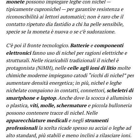
monete
possono impiegare leghe con nichel —
tipicamente cupronichel — per garantire resistenza e
riconoscibilità ai lettori automatici; non è raro che il
contatto ripetuto dia fastidio a chi ha pelle sensibile,
specie se la moneta è nuova o se c’è sudorazione.
C’è poi il fronte tecnologico.
Batterie
e
componenti
elettronici
fanno uso di nichel per ragioni elettriche e
strutturali. Nelle ricaricabili tradizionali il nichel è
protagonista (NiMH), nelle
celle agli ioni di litio
molte
chimiche moderne impiegano catodi “ricchi di nichel” per
aumentare densità energetica; in più, nichel e leghe
nichelate compaiono in contatti, connettori,
scheletri di
smartphone e laptop
. Anche dove la scocca è alluminio
o plastica,
viti, molle, schermature
e piccola bulloneria
possono contenere tracce di nichel. Nelle
apparecchiature medicali
e negli
strumenti
professionali
la scelta ricade spesso su acciai o leghe ad
alto standard, più stabili e meno inclini a rilasciare ioni.