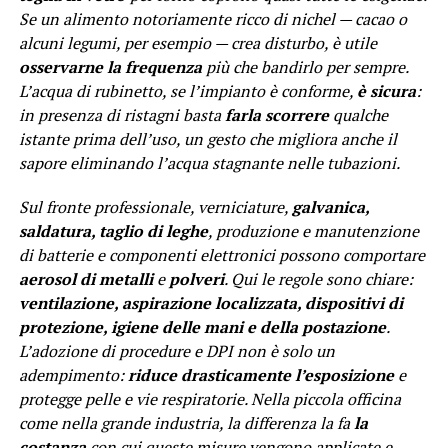
Se un alimento notoriamente ricco di nichel — cacao o
alcuni legumi, per esempio — crea disturbo, è utile
osservarne la frequenza
più che bandirlo per sempre.
L’acqua di rubinetto, se l’impianto è conforme,
è sicura
:
in presenza di ristagni basta
farla scorrere
qualche
istante prima dell’uso, un gesto che migliora anche il
sapore eliminando l’acqua stagnante nelle tubazioni.
Sul fronte professionale, verniciature,
galvanica,
saldatura, taglio di leghe
, produzione e manutenzione
di batterie e componenti elettronici possono comportare
aerosol di metalli
e
polveri
. Qui le regole sono chiare:
ventilazione, aspirazione localizzata, dispositivi di
protezione, igiene delle mani e della postazione
.
L’adozione di procedure e DPI non è solo un
adempimento:
riduce drasticamente l’esposizione
e
protegge pelle e vie respiratorie. Nella piccola officina
come nella grande industria, la differenza la fa
la
costanza
con cui queste misure vengono applicate e