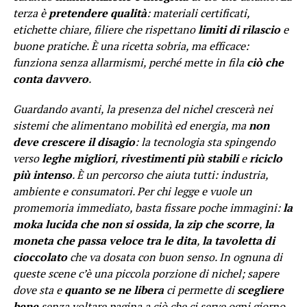
terza è
pretendere qualità
: materiali certificati,
etichette chiare, filiere che rispettano
limiti di rilascio
e
buone pratiche. È una ricetta sobria, ma efficace:
funziona senza allarmismi, perché mette in fila
ciò che
conta davvero
.
Guardando avanti, la presenza del nichel crescerà nei
sistemi che alimentano mobilità ed energia, ma
non
deve crescere il disagio
: la tecnologia sta spingendo
verso
leghe migliori
,
rivestimenti più stabili
e
riciclo
più intenso
. È un percorso che aiuta tutti: industria,
ambiente e consumatori. Per chi legge e vuole un
promemoria immediato, basta fissare poche immagini:
la
moka lucida che non si ossida
,
la zip che scorre
,
la
moneta che passa veloce tra le dita
,
la tavoletta di
cioccolato
che va dosata con buon senso. In ognuna di
queste scene c’è una piccola porzione di nichel; sapere
dove sta e
quanto se ne libera
ci permette di
scegliere
bene
senza voltare pagina a ciò che ci serve ogni giorno.