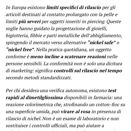
In Europa esistono
limiti specifici di rilascio
per gli
articoli destinati al contatto prolungato con la pelle e
limiti
più severi
per oggetti inseriti in piercing. Queste
soglie hanno guidato la progettazione di gioielli,
bigiotteria, fibbie e parti metalliche dell’abbigliamento,
spingendo il mercato verso alternative
“nickel safe”
o
“nickel free”
. Nella pratica quotidiana, un oggetto
conforme è
meno incline a scatenare reazioni
nelle
persone sensibili. La conformità non è solo una dicitura
di marketing: significa
controlli sul rilascio nel tempo
secondo metodi standardizzati.
Per chi desidera una verifica autonoma, esistono
test
rapidi al dimetilgliossima
disponibili in farmacia: una
reazione colorimetrica che, strofinando un cotton-fioc su
una superficie umida, può
virare al rosa
in presenza di
rilascio di nichel. Non è un esame di laboratorio e non
sostituisce i controlli ufficiali, ma può aiutare a