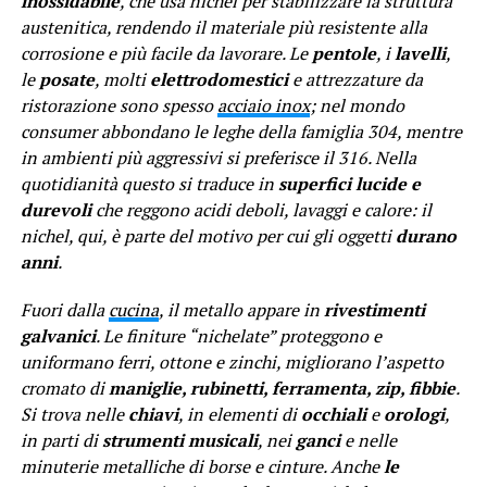
inossidabile
, che usa nichel per stabilizzare la struttura
austenitica, rendendo il materiale più resistente alla
corrosione e più facile da lavorare. Le
pentole
, i
lavelli
,
le
posate
, molti
elettrodomestici
e attrezzature da
ristorazione sono spesso
acciaio inox
; nel mondo
consumer abbondano le leghe della famiglia 304, mentre
in ambienti più aggressivi si preferisce il 316. Nella
quotidianità questo si traduce in
superfici lucide e
durevoli
che reggono acidi deboli, lavaggi e calore: il
nichel, qui, è parte del motivo per cui gli oggetti
durano
anni
.
Fuori dalla
cucina
, il metallo appare in
rivestimenti
galvanici
. Le finiture “nichelate” proteggono e
uniformano ferri, ottone e zinchi, migliorano l’aspetto
cromato di
maniglie, rubinetti, ferramenta, zip, fibbie
.
Si trova nelle
chiavi
, in elementi di
occhiali
e
orologi
,
in parti di
strumenti musicali
, nei
ganci
e nelle
minuterie metalliche di borse e cinture. Anche
le