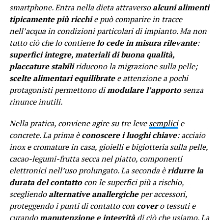
smartphone. Entra nella dieta attraverso
alcuni alimenti
tipicamente più ricchi
e può comparire in tracce
nell’acqua in condizioni particolari di impianto. Ma non
tutto ciò che lo contiene
lo cede in misura rilevante
:
superfici integre, materiali di buona qualità,
placcature stabili
riducono la migrazione sulla pelle;
scelte alimentari equilibrate
e attenzione a pochi
protagonisti permettono di
modulare l’apporto
senza
rinunce inutili.
Nella pratica, conviene agire su tre leve
semplici
e
concrete. La prima è
conoscere i luoghi chiave
: acciaio
inox e cromature in casa, gioielli e bigiotteria sulla pelle,
cacao-legumi-frutta secca nel piatto, componenti
elettronici nell’uso prolungato. La seconda è
ridurre la
durata del contatto
con le superfici più a rischio,
scegliendo
alternative anallergiche
per accessori,
proteggendo i punti di contatto con
cover
o tessuti e
curando
manutenzione e integrità
di ciò che usiamo. La