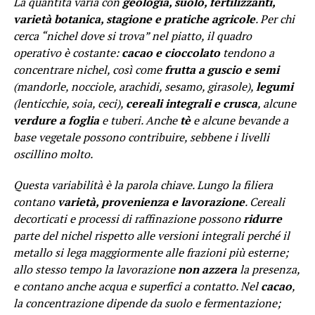
La quantità varia con
geologia, suolo, fertilizzanti,
varietà botanica, stagione e pratiche agricole
. Per chi
cerca “nichel dove si trova” nel piatto, il quadro
operativo è costante:
cacao e cioccolato
tendono a
concentrare nichel, così come
frutta a guscio e semi
(mandorle, nocciole, arachidi, sesamo, girasole),
legumi
(lenticchie, soia, ceci),
cereali integrali e crusca
, alcune
verdure a foglia
e tuberi. Anche
tè
e alcune bevande a
base vegetale possono contribuire, sebbene i livelli
oscillino molto.
Questa variabilità è la parola chiave. Lungo la filiera
contano
varietà, provenienza e lavorazione
. Cereali
decorticati e processi di raffinazione possono
ridurre
parte del nichel rispetto alle versioni integrali perché il
metallo si lega maggiormente alle frazioni più esterne;
allo stesso tempo la lavorazione
non azzera
la presenza,
e contano anche acqua e superfici a contatto. Nel
cacao
,
la concentrazione dipende da suolo e fermentazione;