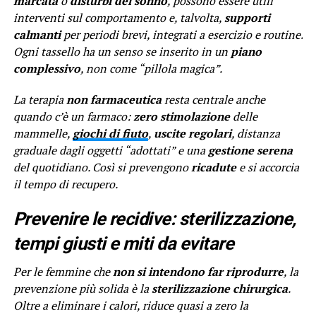
marcata
o
disturbi del sonno
, possono essere utili
interventi sul comportamento e, talvolta,
supporti
calmanti
per periodi brevi, integrati a esercizio e routine.
Ogni tassello ha un senso se inserito in un
piano
complessivo
, non come “pillola magica”.
La terapia
non farmaceutica
resta centrale anche
quando c’è un farmaco:
zero stimolazione
delle
mammelle,
giochi di fiuto
,
uscite regolari
, distanza
graduale dagli oggetti “adottati” e una
gestione serena
del quotidiano. Così si prevengono
ricadute
e si accorcia
il tempo di recupero.
Prevenire le recidive: sterilizzazione,
tempi giusti e miti da evitare
Per le femmine che
non si intendono far riprodurre
, la
prevenzione più solida è la
sterilizzazione chirurgica
.
Oltre a eliminare i calori, riduce quasi a zero la