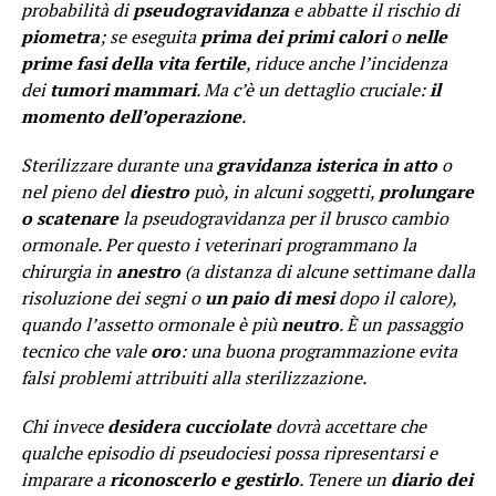
probabilità di
pseudogravidanza
e abbatte il rischio di
piometra
; se eseguita
prima dei primi calori
o
nelle
prime fasi della vita fertile
, riduce anche l’incidenza
dei
tumori mammari
. Ma c’è un dettaglio cruciale:
il
momento dell’operazione
.
Sterilizzare durante una
gravidanza isterica in atto
o
nel pieno del
diestro
può, in alcuni soggetti,
prolungare
o scatenare
la pseudogravidanza per il brusco cambio
ormonale. Per questo i veterinari programmano la
chirurgia in
anestro
(a distanza di alcune settimane dalla
risoluzione dei segni o
un paio di mesi
dopo il calore),
quando l’assetto ormonale è più
neutro
. È un passaggio
tecnico che vale
oro
: una buona programmazione evita
falsi problemi attribuiti alla sterilizzazione.
Chi invece
desidera cucciolate
dovrà accettare che
qualche episodio di pseudociesi possa ripresentarsi e
imparare a
riconoscerlo e gestirlo
. Tenere un
diario dei