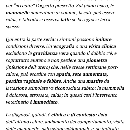
per “accudire” l’oggetto prescelto. Sul piano fisico, le
mammelle
aumentano di volume, la cute può essere
calda, e talvolta si osserva
latte
se la cagna si lecca
spesso.
Qui entra la parte
seria
: i sintomi possono
imitare
condizioni diverse. Un’
ecografia
o una
visita clinica
escludono la
gravidanza vera
quando il dubbio c’è, e
soprattutto aiutano a non perdere una
piometra
(infezione dell’utero) che, nelle stesse settimane post-
calore, può esordire con
apatia, sete aumentata,
perdita vaginale e febbre
. Anche una
mastite
da
lattazione stimolata va riconosciuta subito: la mammella
è dolorosa, arrossata, calda; in questi casi l’intervento
veterinario è
immediato
.
La diagnosi, quindi, è
clinica e di contesto
: data
dell’ultimo calore, andamento del comportamento, visita
delle mammelle, palpazione addominale e, se indicato,