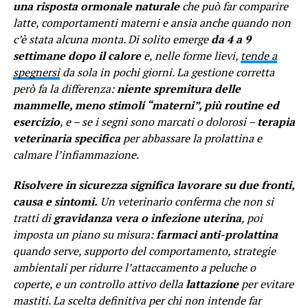
una risposta ormonale naturale
che può far comparire
latte, comportamenti materni e ansia anche quando non
c’è stata alcuna monta. Di solito emerge
da 4 a 9
settimane dopo il calore
e, nelle forme lievi,
tende a
spegnersi
da sola in pochi giorni. La gestione corretta
però fa la differenza:
niente spremitura delle
mammelle, meno stimoli “materni”, più routine ed
esercizio
, e – se i segni sono marcati o dolorosi –
terapia
veterinaria specifica
per abbassare la prolattina e
calmare l’infiammazione.
Risolvere in sicurezza significa lavorare su due fronti,
causa e sintomi.
Un veterinario conferma che non si
tratti di
gravidanza vera o infezione uterina
, poi
imposta un piano su misura:
farmaci anti-prolattina
quando serve, supporto del comportamento, strategie
ambientali per ridurre l’attaccamento a peluche o
coperte, e un controllo attivo della
lattazione
per evitare
mastiti. La scelta definitiva per chi non intende far