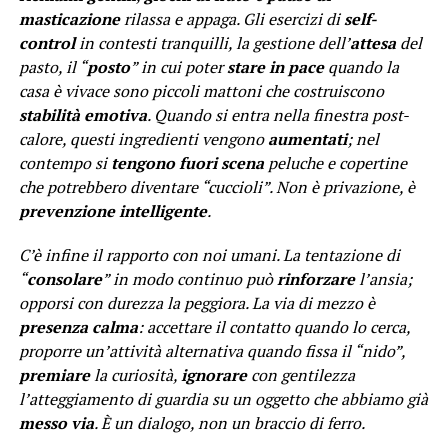
masticazione
rilassa e appaga. Gli esercizi di
self-
control
in contesti tranquilli, la gestione dell’
attesa
del
pasto, il “
posto
” in cui poter
stare in pace
quando la
casa è vivace sono piccoli mattoni che costruiscono
stabilità emotiva
. Quando si entra nella finestra post-
calore, questi ingredienti vengono
aumentati
; nel
contempo si
tengono fuori scena
peluche e copertine
che potrebbero diventare “cuccioli”. Non è privazione, è
prevenzione intelligente
.
C’è infine il rapporto con noi umani. La tentazione di
“
consolare
” in modo continuo può
rinforzare
l’ansia;
opporsi con durezza la peggiora. La via di mezzo è
presenza calma
: accettare il contatto quando lo cerca,
proporre un’attività alternativa quando fissa il “nido”,
premiare
la curiosità,
ignorare
con gentilezza
l’atteggiamento di guardia su un oggetto che abbiamo già
messo via
. È un dialogo, non un braccio di ferro.