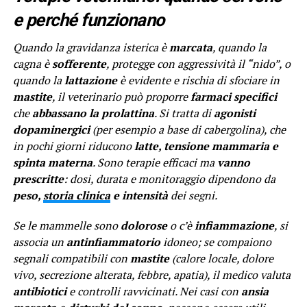
e perché funzionano
Quando la gravidanza isterica è
marcata
, quando la
cagna è
sofferente
, protegge con aggressività il “nido”, o
quando la
lattazione
è evidente e rischia di sfociare in
mastite
, il veterinario può proporre
farmaci specifici
che
abbassano la prolattina
. Si tratta di
agonisti
dopaminergici
(per esempio a base di cabergolina), che
in pochi giorni riducono
latte, tensione mammaria e
spinta materna
. Sono terapie efficaci ma
vanno
prescritte
: dosi, durata e monitoraggio dipendono da
peso,
storia clinica
e intensità
dei segni.
Se le mammelle sono
dolorose
o c’è
infiammazione
, si
associa un
antinfiammatorio
idoneo; se compaiono
segnali compatibili con
mastite
(calore locale, dolore
vivo, secrezione alterata, febbre, apatia), il medico valuta
antibiotici
e controlli ravvicinati. Nei casi con
ansia