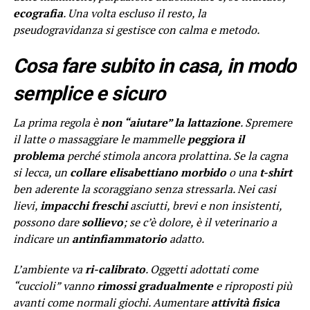
ecografia
. Una volta escluso il resto, la
pseudogravidanza si gestisce con calma e metodo.
Cosa fare subito in casa, in modo
semplice e sicuro
La prima regola è
non “aiutare” la lattazione
. Spremere
il latte o massaggiare le mammelle
peggiora il
problema
perché stimola ancora prolattina. Se la cagna
si lecca, un
collare elisabettiano morbido
o una
t-shirt
ben aderente la scoraggiano senza stressarla. Nei casi
lievi,
impacchi freschi
asciutti, brevi e non insistenti,
possono dare
sollievo
; se c’è dolore, è il veterinario a
indicare un
antinfiammatorio
adatto.
L’ambiente va
ri-calibrato
. Oggetti adottati come
“cuccioli” vanno
rimossi gradualmente
e riproposti più
avanti come normali giochi. Aumentare
attività fisica