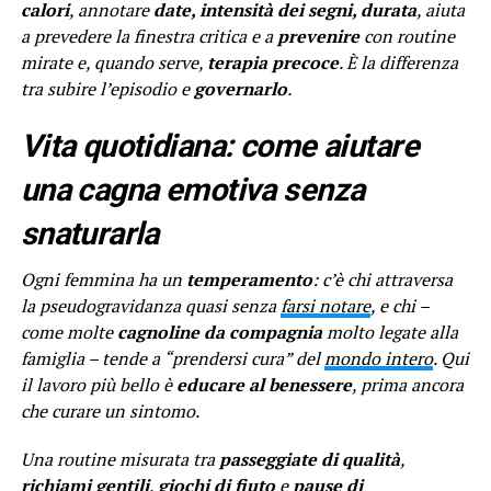
calori
, annotare
date, intensità dei segni, durata
, aiuta
a prevedere la finestra critica e a
prevenire
con routine
mirate e, quando serve,
terapia precoce
. È la differenza
tra subire l’episodio e
governarlo
.
Vita quotidiana: come aiutare
una cagna emotiva senza
snaturarla
Ogni femmina ha un
temperamento
: c’è chi attraversa
la pseudogravidanza quasi senza
farsi notare
, e chi –
come molte
cagnoline da compagnia
molto legate alla
famiglia – tende a “prendersi cura” del
mondo intero
. Qui
il lavoro più bello è
educare al benessere
, prima ancora
che curare un sintomo.
Una routine misurata tra
passeggiate di qualità
,
richiami gentili
,
giochi di fiuto
e
pause di