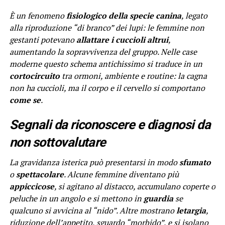
È un fenomeno
fisiologico della specie canina
, legato
alla riproduzione “di branco” dei lupi: le femmine non
gestanti potevano
allattare i cuccioli altrui
,
aumentando la sopravvivenza del gruppo. Nelle case
moderne questo schema antichissimo si traduce in un
cortocircuito
tra ormoni, ambiente e routine: la cagna
non ha cuccioli, ma il corpo e il cervello si comportano
come se
.
Segnali da riconoscere e diagnosi da
non sottovalutare
La gravidanza isterica può presentarsi in modo
sfumato
o
spettacolare
. Alcune femmine diventano più
appiccicose
, si agitano al distacco, accumulano coperte o
peluche in un angolo e si mettono in
guardia
se
qualcuno si avvicina al “nido”. Altre mostrano
letargia
,
riduzione dell’appetito, sguardo “morbido”, e si isolano