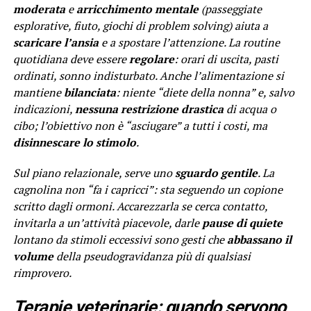
moderata
e
arricchimento mentale
(passeggiate
esplorative, fiuto, giochi di problem solving) aiuta a
scaricare l’ansia
e a spostare l’attenzione. La routine
quotidiana deve essere
regolare
: orari di uscita, pasti
ordinati, sonno indisturbato. Anche l’alimentazione si
mantiene
bilanciata
: niente “diete della nonna” e, salvo
indicazioni,
nessuna restrizione drastica
di acqua o
cibo; l’obiettivo non è “asciugare” a tutti i costi, ma
disinnescare lo stimolo
.
Sul piano relazionale, serve uno
sguardo gentile
. La
cagnolina non “fa i capricci”: sta seguendo un copione
scritto dagli ormoni. Accarezzarla se cerca contatto,
invitarla a un’attività piacevole, darle
pause di quiete
lontano da stimoli eccessivi sono gesti che
abbassano il
volume
della pseudogravidanza più di qualsiasi
rimprovero.
Terapie veterinarie: quando servono