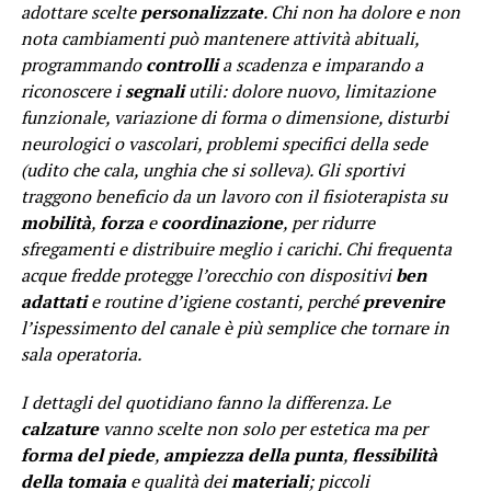
adottare scelte
personalizzate
. Chi non ha dolore e non
nota cambiamenti può mantenere attività abituali,
programmando
controlli
a scadenza e imparando a
riconoscere i
segnali
utili: dolore nuovo, limitazione
funzionale, variazione di forma o dimensione, disturbi
neurologici o vascolari, problemi specifici della sede
(udito che cala, unghia che si solleva). Gli sportivi
traggono beneficio da un lavoro con il fisioterapista su
mobilità
,
forza
e
coordinazione
, per ridurre
sfregamenti e distribuire meglio i carichi. Chi frequenta
acque fredde protegge l’orecchio con dispositivi
ben
adattati
e routine d’igiene costanti, perché
prevenire
l’ispessimento del canale è più semplice che tornare in
sala operatoria.
I dettagli del quotidiano fanno la differenza. Le
calzature
vanno scelte non solo per estetica ma per
forma del piede
,
ampiezza della punta
,
flessibilità
della tomaia
e qualità dei
materiali
; piccoli