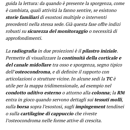
guida la lettura: da quando è presente la sporgenza, come
è cambiata, quali attività la fanno sentire, se esistono
storie familiari
di esostosi multiple o interventi
precedenti nella stessa sede. Già questa fase offre indizi
robusti su
sicurezza del monitoraggio
o necessità di
approfondimenti.
La
radiografia
in due proiezioni è il
pilastro iniziale
.
Permette di visualizzare la
continuità della corticale e
del canale midollare
tra osso e sporgenza, segno tipico
dell’
osteocondroma
, e di definire il rapporto con
articolazioni o strutture vicine. In alcune sedi la
TC
è
utile per la mappa tridimensionale, ad esempio nel
condotto uditivo esterno
o attorno alla
colonna
; la
RM
entra in gioco quando servono dettagli sui
tessuti molli
,
sulla
borsa
sopra l’esostosi, sugli
impingement
tendinei
o sulla
cartilagine di cappuccio
che riveste
l’osteocondroma nelle forme attive di crescita.