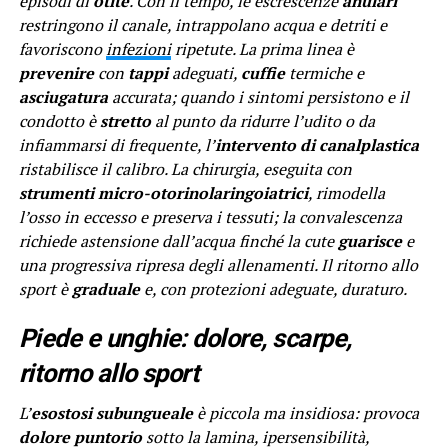
episodi di
otite
. Con il tempo, le escrescenze
anulari
restringono il canale, intrappolano acqua e detriti e
favoriscono
infezioni
ripetute. La prima linea è
prevenire
con
tappi
adeguati,
cuffie
termiche e
asciugatura
accurata; quando i sintomi persistono e il
condotto è
stretto
al punto da ridurre l’udito o da
infiammarsi di frequente, l’
intervento di canalplastica
ristabilisce il calibro. La chirurgia, eseguita con
strumenti micro-otorinolaringoiatrici
, rimodella
l’osso in eccesso e preserva i tessuti; la convalescenza
richiede astensione dall’acqua finché la cute
guarisce
e
una progressiva ripresa degli allenamenti. Il ritorno allo
sport è
graduale
e, con protezioni adeguate, duraturo.
Piede e unghie: dolore, scarpe,
ritorno allo sport
L’
esostosi subungueale
è piccola ma insidiosa: provoca
dolore puntorio
sotto la lamina, ipersensibilità,