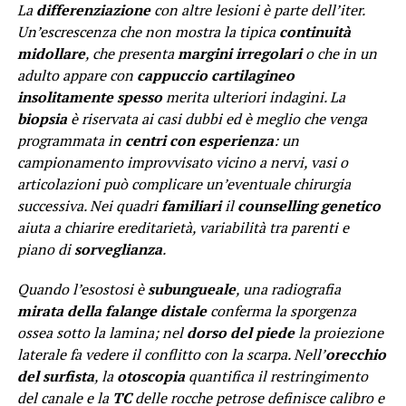
La
differenziazione
con altre lesioni è parte dell’iter.
Un’escrescenza che non mostra la tipica
continuità
midollare
, che presenta
margini irregolari
o che in un
adulto appare con
cappuccio cartilagineo
insolitamente spesso
merita ulteriori indagini. La
biopsia
è riservata ai casi dubbi ed è meglio che venga
programmata in
centri con esperienza
: un
campionamento improvvisato vicino a nervi, vasi o
articolazioni può complicare un’eventuale chirurgia
successiva. Nei quadri
familiari
il
counselling genetico
aiuta a chiarire ereditarietà, variabilità tra parenti e
piano di
sorveglianza
.
Quando l’esostosi è
subungueale
, una radiografia
mirata della falange distale
conferma la sporgenza
ossea sotto la lamina; nel
dorso del piede
la proiezione
laterale fa vedere il conflitto con la scarpa. Nell’
orecchio
del surfista
, la
otoscopia
quantifica il restringimento
del canale e la
TC
delle rocche petrose definisce calibro e