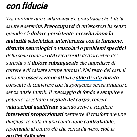
con fiducia
Tra minimizzare e allarmarsi c’è una strada che tutela
salute e serenità.
Preoccuparsi
di un’esostosi ha senso
quando c’è
dolore persistente
,
crescita dopo la
maturità scheletrica
,
interferenza con la funzione
,
disturbi neurologici o vascolari
o
problemi specifici
della sede come le
otiti ricorrenti
dell’orecchio del
surfista o il
dolore subungueale
che impedisce di
correre e di calzare scarpe normali. Nel resto dei casi, il
binomio
osservazione attiva
e
stile di vita
mirato
consente di convivere con la sporgenza senza rinunce e
senza ansie inutili. Il messaggio di fondo è semplice e
potente: ascoltare i
segnali del corpo
, cercare
valutazioni qualificate
quando serve e scegliere
interventi proporzionati
permette di trasformare una
diagnosi temuta in una condizione
controllabile
,
riportando al centro ciò che conta davvero, cioè la
qualità della vita
.