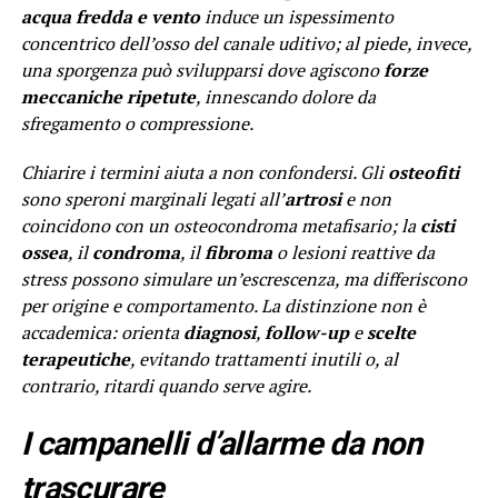
acqua fredda e vento
induce un ispessimento
concentrico dell’osso del canale uditivo; al piede, invece,
una sporgenza può svilupparsi dove agiscono
forze
meccaniche ripetute
, innescando dolore da
sfregamento o compressione.
Chiarire i termini aiuta a non confondersi. Gli
osteofiti
sono speroni marginali legati all’
artrosi
e non
coincidono con un osteocondroma metafisario; la
cisti
ossea
, il
condroma
, il
fibroma
o lesioni reattive da
stress possono simulare un’escrescenza, ma differiscono
per origine e comportamento. La distinzione non è
accademica: orienta
diagnosi
,
follow-up
e
scelte
terapeutiche
, evitando trattamenti inutili o, al
contrario, ritardi quando serve agire.
I campanelli d’allarme da non
trascurare