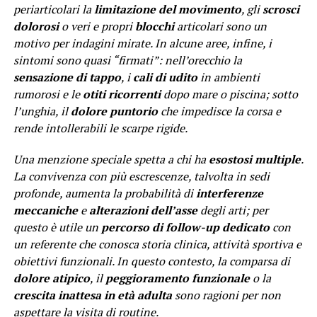
periarticolari la
limitazione del movimento
, gli
scrosci
dolorosi
o veri e propri
blocchi
articolari sono un
motivo per indagini mirate. In alcune aree, infine, i
sintomi sono quasi “firmati”: nell’orecchio la
sensazione di tappo
, i
cali di udito
in ambienti
rumorosi e le
otiti ricorrenti
dopo mare o piscina; sotto
l’unghia, il
dolore puntorio
che impedisce la corsa e
rende intollerabili le scarpe rigide.
Una menzione speciale spetta a chi ha
esostosi multiple
.
La convivenza con più escrescenze, talvolta in sedi
profonde, aumenta la probabilità di
interferenze
meccaniche
e
alterazioni dell’asse
degli arti; per
questo è utile un
percorso di follow-up dedicato
con
un referente che conosca storia clinica, attività sportiva e
obiettivi funzionali. In questo contesto, la comparsa di
dolore atipico
, il
peggioramento funzionale
o la
crescita inattesa in età adulta
sono ragioni per non
aspettare la visita di routine.