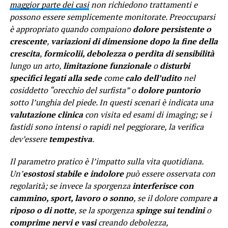
maggior parte dei casi
non richiedono trattamenti e
possono essere semplicemente monitorate. Preoccuparsi
è appropriato quando compaiono
dolore persistente o
crescente
,
variazioni di dimensione dopo la fine della
crescita
,
formicolii, debolezza o perdita di sensibilità
lungo un arto,
limitazione funzionale
o
disturbi
specifici legati alla sede
come
calo dell’udito
nel
cosiddetto “orecchio del surfista” o
dolore puntorio
sotto l’unghia del piede. In questi scenari è indicata una
valutazione clinica
con visita ed esami di imaging; se i
fastidi sono intensi o rapidi nel peggiorare, la verifica
dev’essere
tempestiva
.
Il parametro pratico è l’impatto sulla vita quotidiana.
Un’
esostosi stabile e indolore
può essere osservata con
regolarità; se invece la sporgenza
interferisce con
cammino, sport, lavoro o sonno
, se il dolore compare
a
riposo o di notte
, se la sporgenza
spinge sui tendini
o
comprime nervi e vasi
creando debolezza,