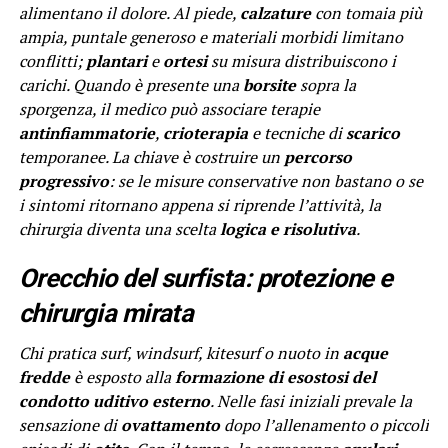
alimentano il dolore. Al piede,
calzature
con tomaia più
ampia, puntale generoso e materiali morbidi limitano
conflitti;
plantari
e
ortesi
su misura distribuiscono i
carichi. Quando è presente una
borsite
sopra la
sporgenza, il medico può associare terapie
antinfiammatorie
,
crioterapia
e tecniche di
scarico
temporanee. La chiave è costruire un
percorso
progressivo
: se le misure conservative non bastano o se
i sintomi ritornano appena si riprende l’attività, la
chirurgia diventa una scelta
logica e risolutiva
.
Orecchio del surfista: protezione e
chirurgia mirata
Chi pratica surf, windsurf, kitesurf o nuoto in
acque
fredde
è esposto alla
formazione di esostosi del
condotto uditivo esterno
. Nelle fasi iniziali prevale la
sensazione di
ovattamento
dopo l’allenamento o piccoli