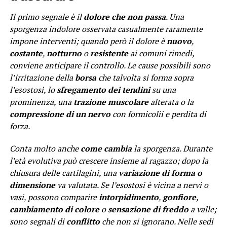
Il primo segnale è il
dolore che non passa
. Una
sporgenza indolore osservata casualmente raramente
impone interventi; quando però il dolore è
nuovo
,
costante
,
notturno
o
resistente
ai comuni rimedi,
conviene anticipare il controllo. Le cause possibili sono
l’irritazione della
borsa
che talvolta si forma sopra
l’esostosi, lo
sfregamento dei tendini
su una
prominenza, una
trazione muscolare
alterata o la
compressione di un nervo
con formicolii e perdita di
forza.
Conta molto anche
come cambia
la sporgenza. Durante
l’età evolutiva può crescere insieme al ragazzo; dopo la
chiusura delle cartilagini, una
variazione di forma o
dimensione
va valutata. Se l’esostosi è vicina a nervi o
vasi, possono comparire
intorpidimento
,
gonfiore
,
cambiamento di colore
o
sensazione di freddo
a valle;
sono segnali di
conflitto
che non si ignorano. Nelle sedi