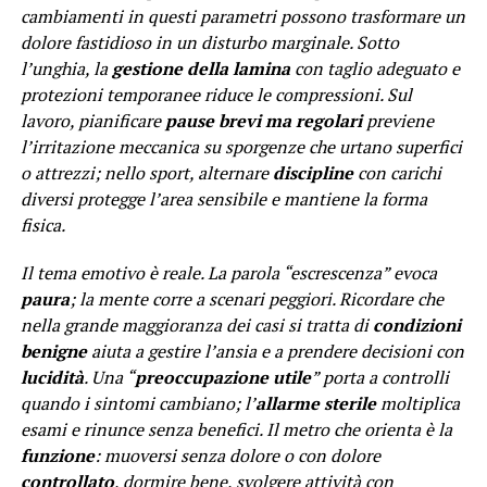
cambiamenti in questi parametri possono trasformare un
dolore fastidioso in un disturbo marginale. Sotto
l’unghia, la
gestione della lamina
con taglio adeguato e
protezioni temporanee riduce le compressioni. Sul
lavoro, pianificare
pause brevi ma regolari
previene
l’irritazione meccanica su sporgenze che urtano superfici
o attrezzi; nello sport, alternare
discipline
con carichi
diversi protegge l’area sensibile e mantiene la forma
fisica.
Il tema emotivo è reale. La parola “escrescenza” evoca
paura
; la mente corre a scenari peggiori. Ricordare che
nella grande maggioranza dei casi si tratta di
condizioni
benigne
aiuta a gestire l’ansia e a prendere decisioni con
lucidità
. Una “
preoccupazione utile
” porta a controlli
quando i sintomi cambiano; l’
allarme sterile
moltiplica
esami e rinunce senza benefici. Il metro che orienta è la
funzione
: muoversi senza dolore o con dolore
controllato
, dormire bene, svolgere attività con