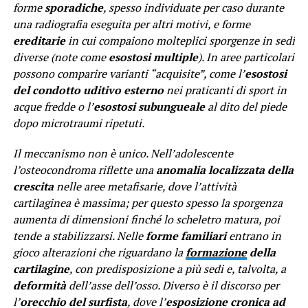
forme
sporadiche
, spesso individuate per caso durante
una radiografia eseguita per altri motivi, e forme
ereditarie
in cui compaiono molteplici sporgenze in sedi
diverse (note come
esostosi multiple
). In aree particolari
possono comparire varianti “acquisite”, come l’
esostosi
del condotto uditivo esterno
nei praticanti di sport in
acque fredde o l’
esostosi subungueale
al dito del piede
dopo microtraumi ripetuti.
Il meccanismo non è unico. Nell’adolescente
l’osteocondroma riflette una
anomalia localizzata della
crescita
nelle aree metafisarie, dove l’attività
cartilaginea è massima; per questo spesso la sporgenza
aumenta di dimensioni finché lo scheletro matura, poi
tende a stabilizzarsi. Nelle
forme familiari
entrano in
gioco alterazioni che riguardano la
formazione
della
cartilagine
, con predisposizione a più sedi e, talvolta, a
deformità
dell’asse dell’osso. Diverso è il discorso per
l’
orecchio del surfista
, dove l’
esposizione cronica ad