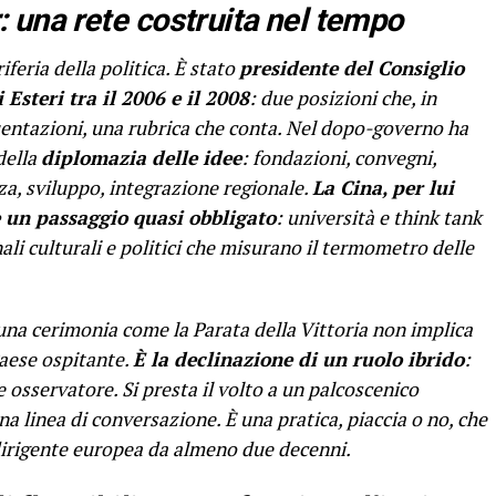
r: una rete costruita nel tempo
feria della politica. È stato
presidente del Consiglio
 Esteri tra il 2006 e il 2008
: due posizioni che, in
quentazioni, una rubrica che conta. Nel dopo-governo ha
della
diplomazia delle idee
: fondazioni, convegni,
za, sviluppo, integrazione regionale.
La Cina, per lui
è un passaggio quasi obbligato
: università e think tank
ali culturali e politici che misurano il termometro delle
na cerimonia come la Parata della Vittoria non implica
Paese ospitante.
È la declinazione di un ruolo ibrido
:
 osservatore. Si presta il volto a un palcoscenico
una linea di conversazione. È una pratica, piaccia o no, che
dirigente europea da almeno due decenni.