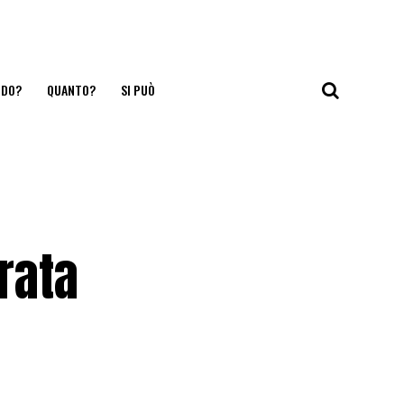
NDO?
QUANTO?
SI PUÒ
rata