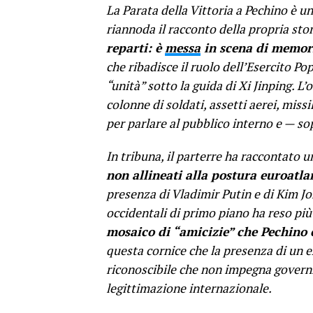
La Parata della Vittoria a Pechino è un
riannoda il racconto della propria sto
reparti: è
messa
in scena di memori
che ribadisce il ruolo dell’Esercito Po
“unità” sotto la guida di Xi Jinping. L
colonne di soldati, assetti aerei, missi
per parlare al pubblico interno e — s
In tribuna, il parterre ha raccontato u
non allineati alla postura euroatla
presenza di Vladimir Putin e di Kim Jo
occidentali di primo piano ha reso più 
mosaico di “amicizie” che Pechino
questa cornice che la presenza di un 
riconoscibile che non impegna governi
legittimazione internazionale.