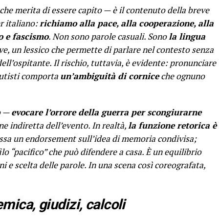
 che merita di essere capito — è il contenuto della breve
r italiano:
richiamo alla pace, alla cooperazione, alla
o e fascismo
. Non sono parole casuali. Sono
la lingua
, un lessico che permette di parlare nel contesto senza
ell’ospitante. Il rischio, tuttavia, è evidente: pronunciare
dutisti comporta
un’ambiguità di cornice
che ognuno
o —
evocare l’orrore della guerra per scongiurarne
e indiretta dell’evento. In realtà,
la funzione retorica è
cassa un endorsement sull’idea di memoria condivisa;
ilo “pacifico” che può difendere a casa. È un equilibrio
ni e scelta delle parole. In una scena così coreografata,
emica, giudizi, calcoli