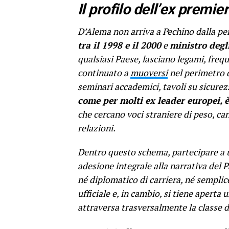
Il profilo dell’ex premie
D’Alema non arriva a Pechino dalla peri
tra il 1998 e il 2000
e
ministro degli
qualsiasi Paese, lasciano legami, fre
continuato a
muoversi
nel perimetro 
seminari accademici, tavoli su sicurez
come per molti ex leader europei, 
che cercano voci straniere di peso, can
relazioni.
Dentro questo schema, partecipare a u
adesione integrale alla narrativa del 
né diplomatico di carriera, né semplice
ufficiale e, in cambio, si tiene aperta 
attraversa trasversalmente la classe 