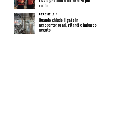
fisso, gettone e differenze per
ruolo
PERCHÉ...?
Quando chiude il gate in
aeroporto: orari, ritardi e imbarco
negato