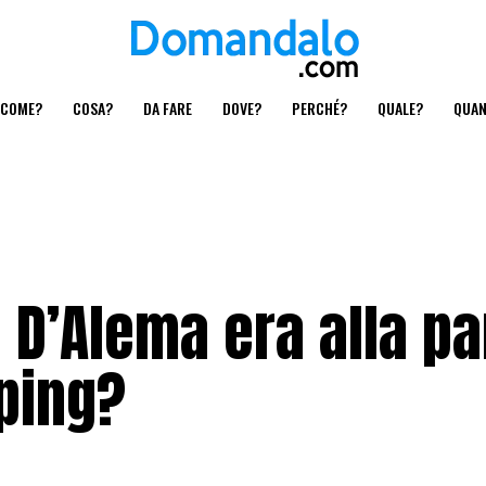
COME?
COSA?
DA FARE
DOVE?
PERCHÉ?
QUALE?
QUA
D’Alema era alla pa
nping?