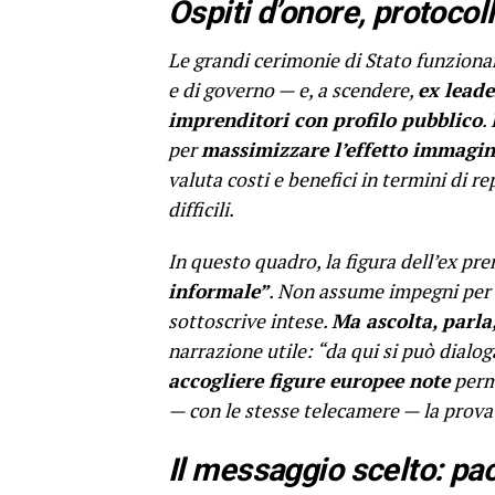
Ospiti d’onore, protocoll
Le grandi cerimonie di Stato funzion
e di governo — e, a scendere,
ex leade
imprenditori con profilo pubblico
.
per
massimizzare l’effetto immagi
valuta costi e benefici in termini di r
difficili.
In questo quadro, la figura dell’ex pr
informale”
. Non assume impegni per i
sottoscrive intese.
Ma ascolta, parla,
narrazione utile: “da qui si può dialog
accogliere figure europee note
perme
— con le stesse telecamere — la prova
Il messaggio scelto: pac