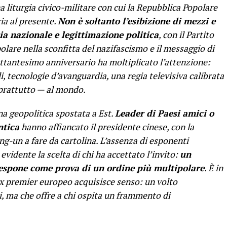
a liturgia civico-militare con cui la Repubblica Popolare
ria al presente.
Non è soltanto l’esibizione di mezzi e
a nazionale e legittimazione politica
, con il Partito
polare nella sconfitta del nazifascismo e il messaggio di
’ottantesimo anniversario ha moltiplicato l’attenzione:
li, tecnologie d’avanguardia, una regia televisiva calibrata
oprattutto — al mondo.
na geopolitica spostata a Est.
Leader di Paesi amici o
ntica
hanno affiancato il presidente cinese, con la
ng-un a fare da cartolina. L’assenza di esponenti
evidente la scelta di chi ha accettato l’invito:
un
 espone come prova di un ordine più multipolare
. È in
ex premier europeo acquisisce senso: un volto
, ma che offre a chi ospita un frammento di