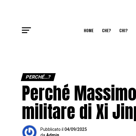
HOME
CHE?
CHI?
PERCHÉ...?
Perché Massimo 
militare di Xi Ji
Pubblicato
il
04/09/2025
da
Admin