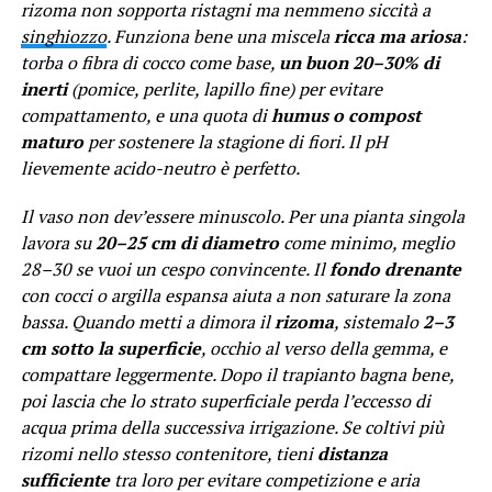
rizoma non sopporta ristagni ma nemmeno siccità a
singhiozzo
. Funziona bene una miscela
ricca ma ariosa
:
torba o fibra di cocco come base,
un buon 20–30% di
inerti
(pomice, perlite, lapillo fine) per evitare
compattamento, e una quota di
humus o compost
maturo
per sostenere la stagione di fiori. Il pH
lievemente acido-neutro è perfetto.
Il vaso non dev’essere minuscolo. Per una pianta singola
lavora su
20–25 cm di diametro
come minimo, meglio
28–30 se vuoi un cespo convincente. Il
fondo drenante
con cocci o argilla espansa aiuta a non saturare la zona
bassa. Quando metti a dimora il
rizoma
, sistemalo
2–3
cm sotto la superficie
, occhio al verso della gemma, e
compattare leggermente. Dopo il trapianto bagna bene,
poi lascia che lo strato superficiale perda l’eccesso di
acqua prima della successiva irrigazione. Se coltivi più
rizomi nello stesso contenitore, tieni
distanza
sufficiente
tra loro per evitare competizione e aria