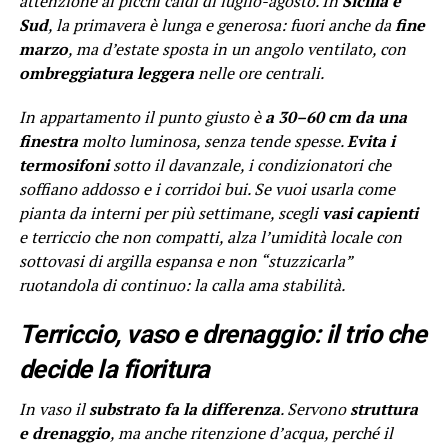
attenzione ai picchi caldi di luglio-agosto. In
Sicilia e
Sud
, la primavera è lunga e generosa: fuori anche da
fine
marzo
, ma d’estate sposta in un angolo ventilato, con
ombreggiatura leggera
nelle ore centrali.
In appartamento il punto giusto è
a 30–60 cm da una
finestra
molto luminosa, senza tende spesse.
Evita i
termosifoni
sotto il davanzale, i condizionatori che
soffiano addosso e i corridoi bui. Se vuoi usarla come
pianta da interni per più settimane, scegli
vasi capienti
e terriccio che non compatti, alza l’umidità locale con
sottovasi di argilla espansa e non “stuzzicarla”
ruotandola di continuo: la calla ama stabilità.
Terriccio, vaso e drenaggio: il trio che
decide la fioritura
In vaso il
substrato fa la differenza
. Servono
struttura
e drenaggio
, ma anche ritenzione d’acqua, perché il