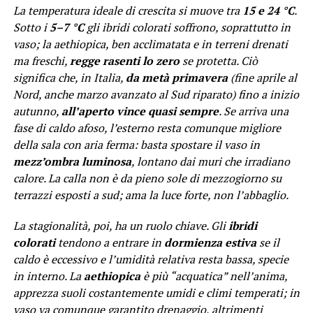
La temperatura ideale di crescita si muove tra
15 e 24 °C
.
Sotto i
5–7 °C
gli ibridi colorati soffrono, soprattutto in
vaso; la aethiopica, ben acclimatata e in terreni drenati
ma freschi,
regge rasenti lo zero
se protetta. Ciò
significa che, in Italia,
da metà primavera
(fine aprile al
Nord, anche marzo avanzato al Sud riparato) fino a inizio
autunno,
all’aperto vince quasi sempre
. Se arriva una
fase di caldo afoso, l’esterno resta comunque migliore
della sala con aria ferma: basta spostare il vaso in
mezz’ombra luminosa
, lontano dai muri che irradiano
calore. La calla non è da pieno sole di mezzogiorno su
terrazzi esposti a sud; ama la luce forte, non l’abbaglio.
La stagionalità, poi, ha un ruolo chiave. Gli
ibridi
colorati
tendono a entrare in
dormienza estiva
se il
caldo è eccessivo e l’umidità relativa resta bassa, specie
in interno. La
aethiopica
è più “acquatica” nell’anima,
apprezza suoli costantemente umidi e climi temperati; in
vaso va comunque garantito drenaggio, altrimenti