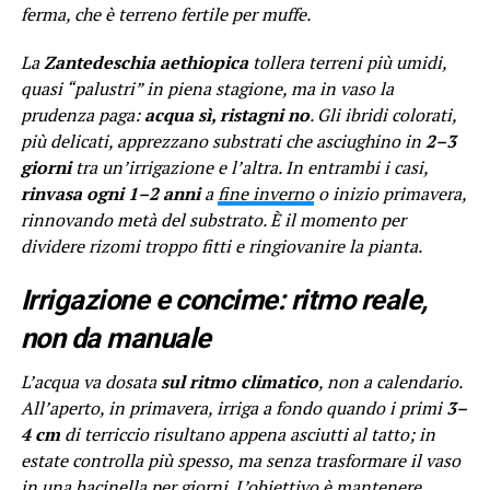
ferma, che è terreno fertile per muffe.
La
Zantedeschia aethiopica
tollera terreni più umidi,
quasi “palustri” in piena stagione, ma in vaso la
prudenza paga:
acqua sì, ristagni no
. Gli ibridi colorati,
più delicati, apprezzano substrati che asciughino in
2–3
giorni
tra un’irrigazione e l’altra. In entrambi i casi,
rinvasa ogni 1–2 anni
a
fine inverno
o inizio primavera,
rinnovando metà del substrato. È il momento per
dividere rizomi troppo fitti e ringiovanire la pianta.
Irrigazione e concime: ritmo reale,
non da manuale
L’acqua va dosata
sul ritmo climatico
, non a calendario.
All’aperto, in primavera, irriga a fondo quando i primi
3–
4 cm
di terriccio risultano appena asciutti al tatto; in
estate controlla più spesso, ma senza trasformare il vaso
in una bacinella per giorni. L’obiettivo è mantenere