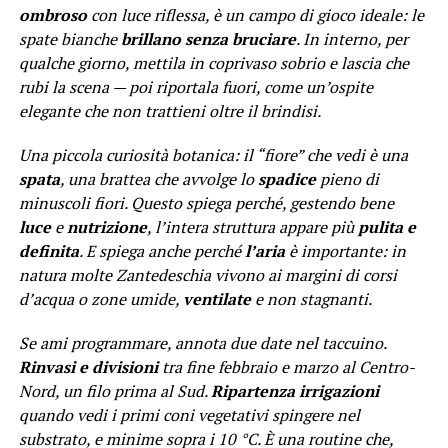
ombroso
con luce riflessa, è un campo di gioco ideale: le
spate bianche
brillano senza bruciare
. In interno, per
qualche giorno, mettila in coprivaso sobrio e lascia che
rubi la scena — poi riportala fuori, come un’ospite
elegante che non trattieni oltre il brindisi.
Una piccola curiosità botanica: il “fiore” che vedi è una
spata
, una brattea che avvolge lo
spadice
pieno di
minuscoli fiori. Questo spiega perché, gestendo bene
luce
e
nutrizione
, l’intera struttura appare più
pulita e
definita
. E spiega anche perché
l’aria
è importante: in
natura molte Zantedeschia vivono ai margini di corsi
d’acqua o zone umide,
ventilate
e non stagnanti.
Se ami programmare, annota due date nel taccuino.
Rinvasi e divisioni
tra fine febbraio e marzo al Centro-
Nord, un filo prima al Sud.
Ripartenza irrigazioni
quando vedi i primi coni vegetativi spingere nel
substrato, e minime sopra i 10 °C. È una routine che,