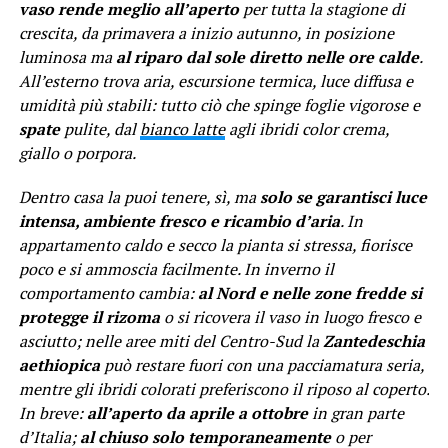
vaso rende meglio all’aperto
per tutta la stagione di
crescita, da primavera a inizio autunno, in posizione
luminosa ma
al riparo dal sole diretto nelle ore calde
.
All’esterno trova aria, escursione termica, luce diffusa e
umidità più stabili: tutto ciò che spinge foglie vigorose e
spate
pulite, dal
bianco latte
agli ibridi color crema,
giallo o porpora.
Dentro casa la puoi tenere, sì, ma
solo se garantisci luce
intensa, ambiente fresco e ricambio d’aria
. In
appartamento caldo e secco la pianta si stressa, fiorisce
poco e si ammoscia facilmente. In inverno il
comportamento cambia:
al Nord e nelle zone fredde si
protegge il rizoma
o si ricovera il vaso in luogo fresco e
asciutto; nelle aree miti del Centro-Sud la
Zantedeschia
aethiopica
può restare fuori con una pacciamatura seria,
mentre gli ibridi colorati preferiscono il riposo al coperto.
In breve:
all’aperto da aprile a ottobre
in gran parte
d’Italia;
al chiuso solo temporaneamente
o per