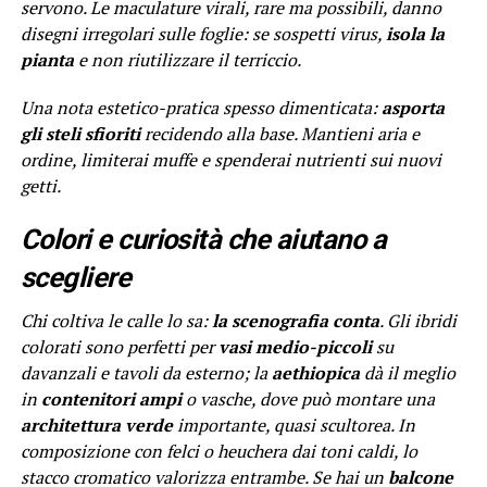
servono. Le maculature virali, rare ma possibili, danno
disegni irregolari sulle foglie: se sospetti virus,
isola la
pianta
e non riutilizzare il terriccio.
Una nota estetico-pratica spesso dimenticata:
asporta
gli steli sfioriti
recidendo alla base. Mantieni aria e
ordine, limiterai muffe e spenderai nutrienti sui nuovi
getti.
Colori e curiosità che aiutano a
scegliere
Chi coltiva le calle lo sa:
la scenografia conta
. Gli ibridi
colorati sono perfetti per
vasi medio-piccoli
su
davanzali e tavoli da esterno; la
aethiopica
dà il meglio
in
contenitori ampi
o vasche, dove può montare una
architettura verde
importante, quasi scultorea. In
composizione con felci o heuchera dai toni caldi, lo
stacco cromatico valorizza entrambe. Se hai un
balcone