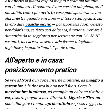
All’aperto
la pianta respira meglio e scambia umidità
con l’ambiente. Il risultato è una crescita più piena, steli
più solidi, colori più netti.
In casa
puoi spostarla vicino
alla finestra quando è in fiore — il tocco scenografico sul
tavolo dura
qualche giorno
— poi riportarla fuori. Questo
pendolarismo, se fatto con dolcezza, funziona. L’errore è
dimenticarla in soggiorno per settimane con 26–28 °C
costanti, luci accese la sera e aria ferma: il fogliame
ingiallisce, la pianta “molla” perde tono.
All’aperto e in casa:
posizionamento pratico
Se vivi
al Nord
o in zone interne montane, da
maggio a
settembre
è la finestra buona per il fuori. Cerca la
mezz’ombra luminosa
, ad esempio un balcone rivolto a
est
, o sotto pergole a luce filtrata. In
Liguria e Tirreno
puoi allungare i tempi:
aprile–ottobre
spesso regge, con