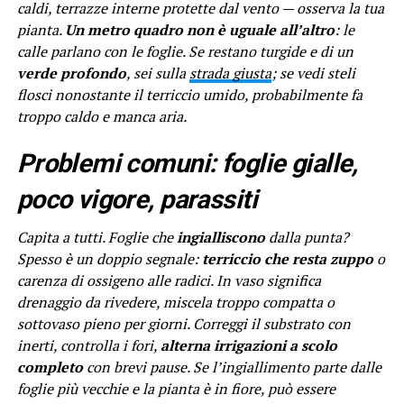
caldi, terrazze interne protette dal vento — osserva la tua
pianta.
Un metro quadro non è uguale all’altro
: le
calle parlano con le foglie. Se restano turgide e di un
verde profondo
, sei sulla
strada giusta
; se vedi steli
flosci nonostante il terriccio umido, probabilmente fa
troppo caldo e manca aria.
Problemi comuni: foglie gialle,
poco vigore, parassiti
Capita a tutti. Foglie che
ingialliscono
dalla punta?
Spesso è un doppio segnale:
terriccio che resta zuppo
o
carenza di ossigeno alle radici. In vaso significa
drenaggio da rivedere, miscela troppo compatta o
sottovaso pieno per giorni. Correggi il substrato con
inerti, controlla i fori,
alterna irrigazioni a scolo
completo
con brevi pause. Se l’ingiallimento parte dalle
foglie più vecchie e la pianta è in fiore, può essere