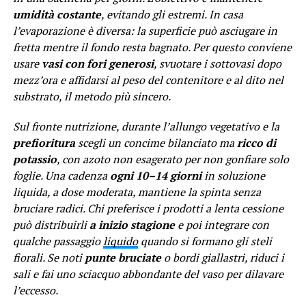
umidità costante
, evitando gli estremi. In casa
l’evaporazione è diversa: la superficie può asciugare in
fretta mentre il fondo resta bagnato. Per questo conviene
usare
vasi con fori generosi
, svuotare i sottovasi dopo
mezz’ora e affidarsi al peso del contenitore e al dito nel
substrato, il metodo più sincero.
Sul fronte nutrizione, durante l’allungo vegetativo e la
prefioritura
scegli un concime bilanciato ma
ricco di
potassio
, con azoto non esagerato per non gonfiare solo
foglie. Una cadenza
ogni 10–14 giorni
in soluzione
liquida, a dose moderata, mantiene la spinta senza
bruciare radici. Chi preferisce i prodotti a lenta cessione
può distribuirli
a inizio stagione
e poi integrare con
qualche passaggio
liquido
quando si formano gli steli
fiorali. Se noti
punte bruciate
o bordi giallastri, riduci i
sali e fai uno sciacquo abbondante del vaso per dilavare
l’eccesso.