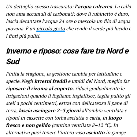
Un dettaglio spesso trascurato:
l’acqua calcarea
. La calla
non ama accumuli di carbonati; dove il rubinetto è duro,
lascia decantare l’acqua 24 ore o mescola un filo di acqua
piovana. È un
piccolo gesto
che rende il verde più lucido e
i fiori più puliti.
Inverno e riposo: cosa fare tra Nord e
Sud
Finita la stagione, la gestione cambia per latitudine e
specie. Negli
inverni freddi
e umidi del Nord, meglio far
riposare il rizoma al coperto
: riduci gradualmente le
irrigazioni quando il fogliame ingiallisce, taglia pulito gli
steli a pochi centimetri, estrai con delicatezza il pane di
terra,
lascia asciugare 2–3 giorni
all’ombra ventilata e
riponi in cassette con torba asciutta o carta, in
luogo
fresco e non gelido
(cantina ventilata 8–12 °C). In
alternativa puoi tenere l’intero vaso
asciutto
in garage