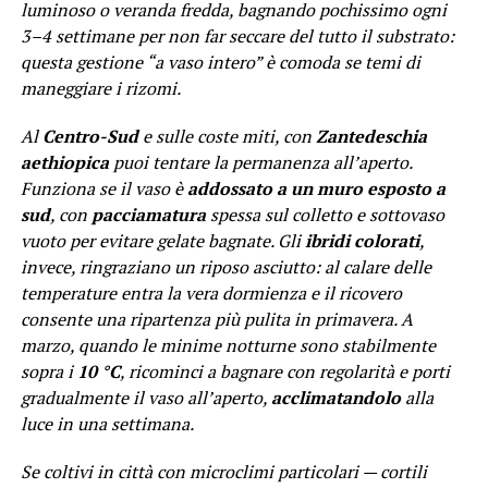
luminoso o veranda fredda, bagnando pochissimo ogni
3–4 settimane per non far seccare del tutto il substrato:
questa gestione “a vaso intero” è comoda se temi di
maneggiare i rizomi.
Al
Centro-Sud
e sulle coste miti, con
Zantedeschia
aethiopica
puoi tentare la permanenza all’aperto.
Funziona se il vaso è
addossato a un muro esposto a
sud
, con
pacciamatura
spessa sul colletto e sottovaso
vuoto per evitare gelate bagnate. Gli
ibridi colorati
,
invece, ringraziano un riposo asciutto: al calare delle
temperature entra la vera dormienza e il ricovero
consente una ripartenza più pulita in primavera. A
marzo, quando le minime notturne sono stabilmente
sopra i
10 °C
, ricominci a bagnare con regolarità e porti
gradualmente il vaso all’aperto,
acclimatandolo
alla
luce in una settimana.
Se coltivi in città con microclimi particolari — cortili