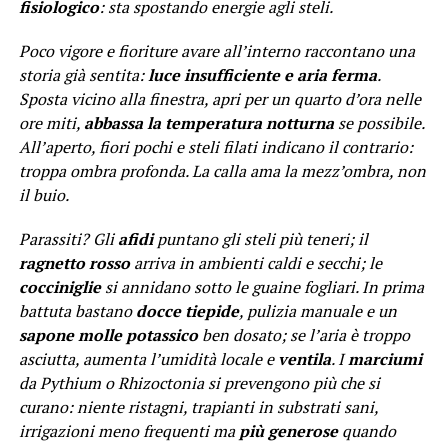
fisiologico
: sta spostando energie agli steli.
Poco vigore e fioriture avare all’interno raccontano una
storia già sentita:
luce insufficiente e aria ferma
.
Sposta vicino alla finestra, apri per un quarto d’ora nelle
ore miti,
abbassa la temperatura notturna
se possibile.
All’aperto, fiori pochi e steli filati indicano il contrario:
troppa ombra profonda. La calla ama la mezz’ombra, non
il buio.
Parassiti? Gli
afidi
puntano gli steli più teneri; il
ragnetto rosso
arriva in ambienti caldi e secchi; le
cocciniglie
si annidano sotto le guaine fogliari. In prima
battuta bastano
docce tiepide
, pulizia manuale e un
sapone molle potassico
ben dosato; se l’aria è troppo
asciutta, aumenta l’umidità locale e
ventila
. I
marciumi
da Pythium o Rhizoctonia si prevengono più che si
curano: niente ristagni, trapianti in substrati sani,
irrigazioni meno frequenti ma
più generose
quando